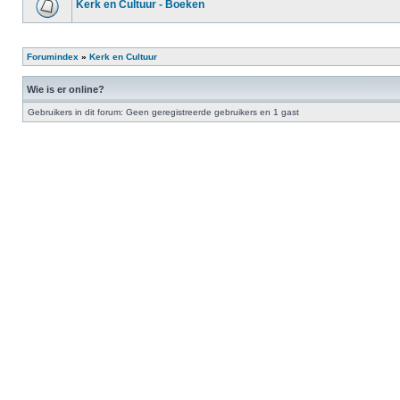
Kerk en Cultuur - Boeken
Forumindex
»
Kerk en Cultuur
Wie is er online?
Gebruikers in dit forum: Geen geregistreerde gebruikers en 1 gast