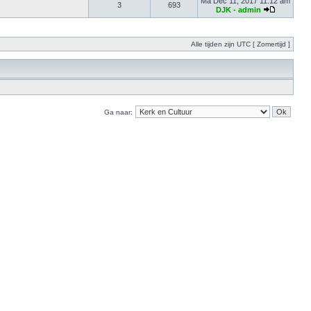
Ma Dec 11, 2017 11:12 am
3
693
DJK - admin
Alle tijden zijn UTC [ Zomertijd ]
Ga naar: