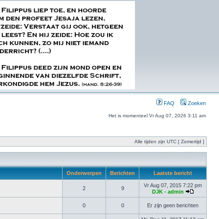
FAQ
Zoeken
Het is momenteel Vr Aug 07, 2026 3:11 am
Alle tijden zijn UTC [ Zomertijd ]
Onderwerpen
Berichten
Laatste bericht
Vr Aug 07, 2015 7:22 pm
2
9
DJK - admin
0
0
Er zijn geen berichten