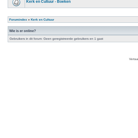
Kerk en Cultuur - Boeken
Forumindex
»
Kerk en Cultuur
Wie is er online?
Gebruikers in dit forum: Geen geregistreerde gebruikers en 1 gast
Verta