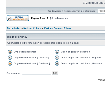
Er zijn geen onde
Onderwerpen weergeven van de afgelopen:
Pagina
1
van
1
[ 0 onderwerpen ]
Forumindex
»
Kerk en Cultuur
»
Kerk en Cultuur - Ethiek
Wie is er online?
Gebruikers in dit forum: Geen geregistreerde gebruikers en 1 gast
Ongelezen berichten
Geen ongelezen berichten
Ongelezen berichten [ Populair ]
Geen ongelezen berichten [ Populair ]
Ongelezen berichten [ Gesloten ]
Geen ongelezen berichten [ Gesloten ]
Zoeken naar:
Verta