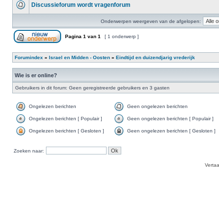
Discussieforum wordt vragenforum
Onderwerpen weergeven van de afgelopen:
Pagina
1
van
1
[ 1 onderwerp ]
Forumindex
»
Israel en Midden - Oosten
»
Eindtijd en duizendjarig vrederijk
Wie is er online?
Gebruikers in dit forum: Geen geregistreerde gebruikers en 3 gasten
Ongelezen berichten
Geen ongelezen berichten
Ongelezen berichten [ Populair ]
Geen ongelezen berichten [ Populair ]
Ongelezen berichten [ Gesloten ]
Geen ongelezen berichten [ Gesloten ]
Zoeken naar:
Verta