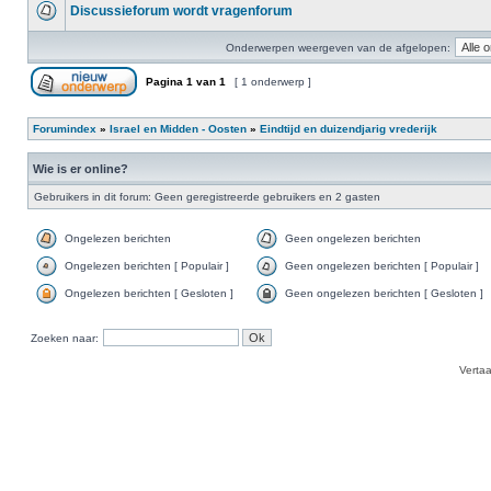
Discussieforum wordt vragenforum
Onderwerpen weergeven van de afgelopen:
Pagina
1
van
1
[ 1 onderwerp ]
Forumindex
»
Israel en Midden - Oosten
»
Eindtijd en duizendjarig vrederijk
Wie is er online?
Gebruikers in dit forum: Geen geregistreerde gebruikers en 2 gasten
Ongelezen berichten
Geen ongelezen berichten
Ongelezen berichten [ Populair ]
Geen ongelezen berichten [ Populair ]
Ongelezen berichten [ Gesloten ]
Geen ongelezen berichten [ Gesloten ]
Zoeken naar:
Verta