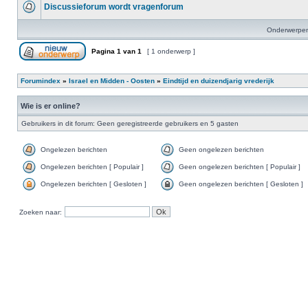
Discussieforum wordt vragenforum
Onderwerpen
Pagina
1
van
1
[ 1 onderwerp ]
Forumindex
»
Israel en Midden - Oosten
»
Eindtijd en duizendjarig vrederijk
Wie is er online?
Gebruikers in dit forum: Geen geregistreerde gebruikers en 5 gasten
Ongelezen berichten
Geen ongelezen berichten
Ongelezen berichten [ Populair ]
Geen ongelezen berichten [ Populair ]
Ongelezen berichten [ Gesloten ]
Geen ongelezen berichten [ Gesloten ]
Zoeken naar: