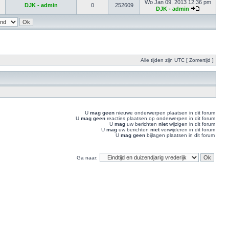
Wo Jan 09, 2013 12:36 pm
DJK - admin
0
252609
DJK - admin
Alle tijden zijn UTC [ Zomertijd ]
U
mag geen
nieuwe onderwerpen plaatsen in dit forum
U
mag geen
reacties plaatsen op onderwerpen in dit forum
U
mag
uw berichten
niet
wijzigen in dit forum
U
mag
uw berichten
niet
verwijderen in dit forum
U
mag geen
bijlagen plaatsen in dit forum
Ga naar: