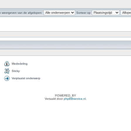
 weergeven van de afgelopen:
Sorteer op
Mededeling
Sticky
Verplaatst onderwerp
POWERED_BY
Vertaald door
phpBBservice.nl
.