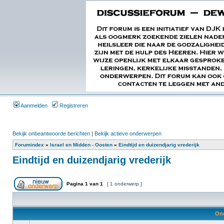
Aanmelden
Registreren
Bekijk onbeantwoorde berichten
|
Bekijk actieve onderwerpen
Forumindex
»
Israel en Midden - Oosten
»
Eindtijd en duizendjarig vrederijk
Eindtijd en duizendjarig vrederijk
Pagina
1
van
1
[ 1 onderwerp ]
On