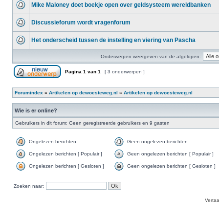
Mike Maloney doet boekje open over geldsysteem wereldbanken
Discussieforum wordt vragenforum
Het onderscheid tussen de instelling en viering van Pascha
Onderwerpen weergeven van de afgelopen:
Pagina
1
van
1
[ 3 onderwerpen ]
Forumindex
»
Artikelen op dewoesteweg.nl
»
Artikelen op dewoesteweg.nl
Wie is er online?
Gebruikers in dit forum: Geen geregistreerde gebruikers en 9 gasten
Ongelezen berichten
Geen ongelezen berichten
Ongelezen berichten [ Populair ]
Geen ongelezen berichten [ Populair ]
Ongelezen berichten [ Gesloten ]
Geen ongelezen berichten [ Gesloten ]
Zoeken naar:
Verta