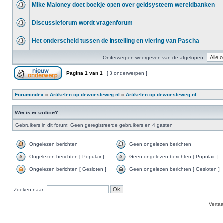
Mike Maloney doet boekje open over geldsysteem wereldbanken
Discussieforum wordt vragenforum
Het onderscheid tussen de instelling en viering van Pascha
Onderwerpen weergeven van de afgelopen:
Pagina
1
van
1
[ 3 onderwerpen ]
Forumindex
»
Artikelen op dewoesteweg.nl
»
Artikelen op dewoesteweg.nl
Wie is er online?
Gebruikers in dit forum: Geen geregistreerde gebruikers en 4 gasten
Ongelezen berichten
Geen ongelezen berichten
Ongelezen berichten [ Populair ]
Geen ongelezen berichten [ Populair ]
Ongelezen berichten [ Gesloten ]
Geen ongelezen berichten [ Gesloten ]
Zoeken naar:
Verta