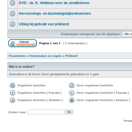
DVD - ds. K. Veldman over de zendbrieven
Hervormings- en bezinningsbijeenkomsten
Uitleg bij gebruik van prikbord
Onderwerpen weergeven van de afgelopen:
Pagina
1
van
1
[ 3 onderwerpen ]
Forumindex
»
Forumzaken en regels
»
Prikbord
Wie is er online?
Gebruikers in dit forum: Geen geregistreerde gebruikers en 1 gast
Ongelezen berichten
Geen ongelezen berichten
Ongelezen berichten [ Populair ]
Geen ongelezen berichten [ Populair ]
Ongelezen berichten [ Gesloten ]
Geen ongelezen berichten [ Gesloten ]
Zoeken naar:
Verta