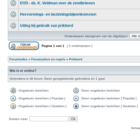
DVD - ds. K. Veldman over de zendbrieven
Hervormings- en bezinningsbijeenkomsten
Uitleg bij gebruik van prikbord
Onderwerpen weergeven van de afgelopen:
Pagina
1
van
1
[ 3 onderwerpen ]
Forumindex
»
Forumzaken en regels
»
Prikbord
Wie is er online?
Gebruikers in dit forum: Geen geregistreerde gebruikers en 1 gast
Ongelezen berichten
Geen ongelezen berichten
Ongelezen berichten [ Populair ]
Geen ongelezen berichten [ Populair ]
Ongelezen berichten [ Gesloten ]
Geen ongelezen berichten [ Gesloten ]
Zoeken naar:
Verta