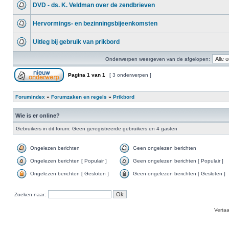
DVD - ds. K. Veldman over de zendbrieven
Hervormings- en bezinningsbijeenkomsten
Uitleg bij gebruik van prikbord
Onderwerpen weergeven van de afgelopen:
Pagina
1
van
1
[ 3 onderwerpen ]
Forumindex
»
Forumzaken en regels
»
Prikbord
Wie is er online?
Gebruikers in dit forum: Geen geregistreerde gebruikers en 4 gasten
Ongelezen berichten
Geen ongelezen berichten
Ongelezen berichten [ Populair ]
Geen ongelezen berichten [ Populair ]
Ongelezen berichten [ Gesloten ]
Geen ongelezen berichten [ Gesloten ]
Zoeken naar:
Verta