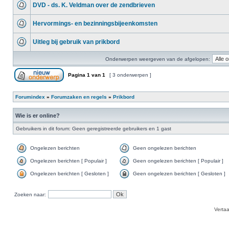
DVD - ds. K. Veldman over de zendbrieven
Hervormings- en bezinningsbijeenkomsten
Uitleg bij gebruik van prikbord
Onderwerpen weergeven van de afgelopen:
Pagina
1
van
1
[ 3 onderwerpen ]
Forumindex
»
Forumzaken en regels
»
Prikbord
Wie is er online?
Gebruikers in dit forum: Geen geregistreerde gebruikers en 1 gast
Ongelezen berichten
Geen ongelezen berichten
Ongelezen berichten [ Populair ]
Geen ongelezen berichten [ Populair ]
Ongelezen berichten [ Gesloten ]
Geen ongelezen berichten [ Gesloten ]
Zoeken naar:
Verta