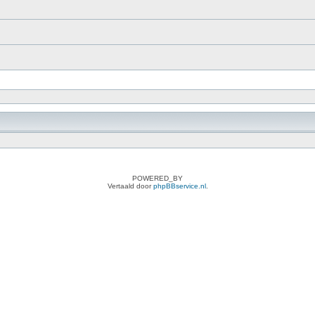
POWERED_BY
Vertaald door
phpBBservice.nl
.