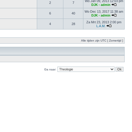
Wo Jan 09, 2013 12:03 pm
2
7
DJK - admin
Wo Dec 13, 2017 11:38 am
6
40
DJK - admin
Za Mrt 23, 2013 2:00 pm
4
28
L.A.M.
Alle tijden zijn UTC [ Zomertijd ]
Ga naar: