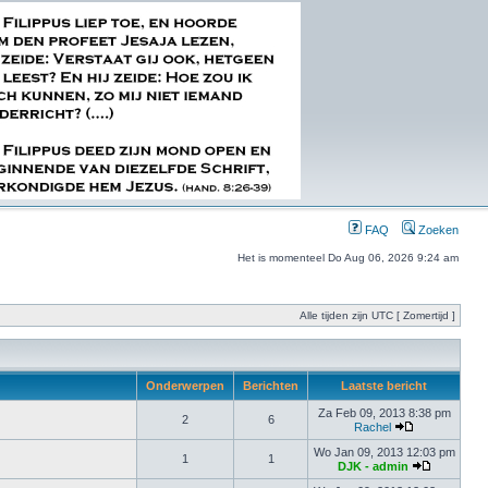
FAQ
Zoeken
Het is momenteel Do Aug 06, 2026 9:24 am
Alle tijden zijn UTC [ Zomertijd ]
Onderwerpen
Berichten
Laatste bericht
Za Feb 09, 2013 8:38 pm
2
6
Rachel
Wo Jan 09, 2013 12:03 pm
1
1
DJK - admin