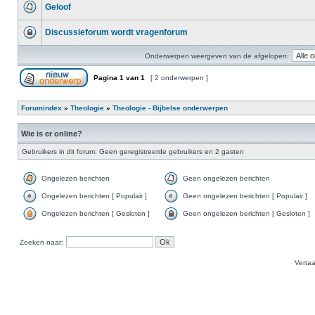
Geloof
Discussieforum wordt vragenforum
Onderwerpen weergeven van de afgelopen:
Pagina
1
van
1
[ 2 onderwerpen ]
Forumindex
»
Theologie
»
Theologie - Bijbelse onderwerpen
Wie is er online?
Gebruikers in dit forum: Geen geregistreerde gebruikers en 2 gasten
Ongelezen berichten
Geen ongelezen berichten
Ongelezen berichten [ Populair ]
Geen ongelezen berichten [ Populair ]
Ongelezen berichten [ Gesloten ]
Geen ongelezen berichten [ Gesloten ]
Zoeken naar:
Verta