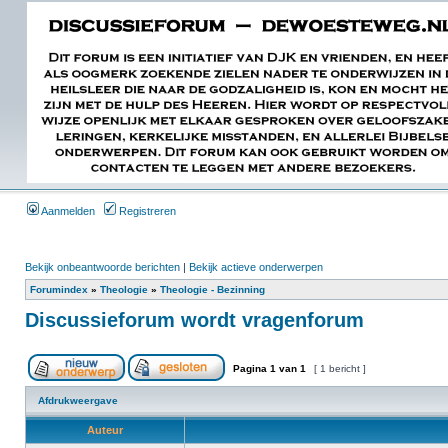
Aanmelden
Registreren
Bekijk onbeantwoorde berichten
|
Bekijk actieve onderwerpen
Forumindex
»
Theologie
»
Theologie - Bezinning
Discussieforum wordt vragenforum
Pagina
1
van
1
[ 1 bericht ]
Afdrukweergave
Auteur