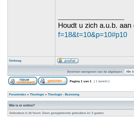
_________________
Houdt u zich a.u.b. aan
f=18&t=10&p=10#p10
Omhoog
Berichten weergeven van de afgelopen:
Pagina
1
van
1
[ 1 bericht ]
Forumindex
»
Theologie
»
Theologie - Bezinning
Wie is er online?
Gebruikers in dit forum: Geen geregistreerde gebruikers en 3 gasten