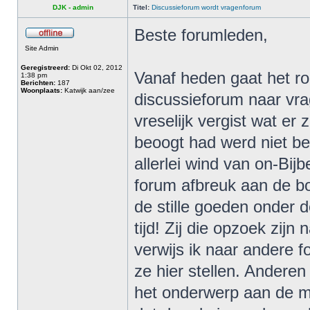
DJK - admin
Titel:
Discussieforum wordt vragenforum
Beste forumleden,
Site Admin
Geregistreerd:
Di Okt 02, 2012
Vanaf heden gaat het ro
1:38 pm
Berichten:
187
Woonplaats:
Katwijk aan/zee
discussieforum naar vr
vreselijk vergist wat er
beoogt had werd niet be
allerlei wind van on-Bijb
forum afbreuk aan de b
de stille goeden onder d
tijd! Zij die opzoek zij
verwijs ik naar andere f
ze hier stellen. Andere
het onderwerp aan de m