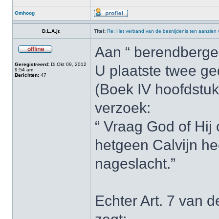
Omhoog
D.L.A.jr.
Titel:
Re: Het verband van de besnijdenis ten aanzien
Aan “ berendberger
Geregistreerd:
Di Okt 09, 2012
U plaatste twee ged
9:54 am
Berichten:
47
(Boek IV hoofdstuk
verzoek:
“ Vraag God of Hij
hetgeen Calvijn h
nageslacht.”
Echter Art. 7 van d