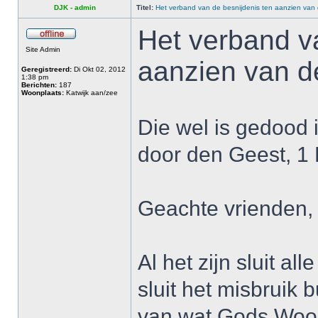
DJK - admin
Titel:
Het verband van de besnijdenis ten aanzien van
Het verband v
Site Admin
aanzien van d
Geregistreerd:
Di Okt 02, 2012
1:38 pm
Berichten:
187
Woonplaats:
Katwijk aan/zee
Die wel is gedood 
door den Geest, 1 
Geachte vrienden,
Al het zijn sluit all
sluit het misbruik 
van wat Gods Woord