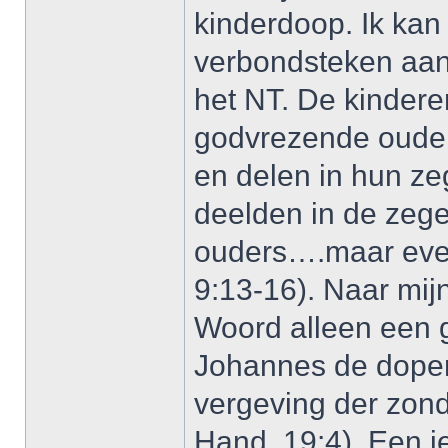
kinderdoop. Ik kan
verbondsteken aan 
het NT. De kinderen
godvrezende ouder
en delen in hun z
deelden in de zeg
ouders….maar even
9:13-16). Naar mi
Woord alleen een g
Johannes de doper
vergeving der zond
Hand, 19:4). Een i