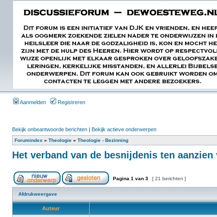
Aanmelden
Registreren
Bekijk onbeantwoorde berichten
|
Bekijk actieve onderwerpen
Forumindex
»
Theologie
»
Theologie - Bezinning
Het verband van de besnijdenis ten aanzien
Pagina
1
van
3
[ 21 berichten ]
Afdrukweergave
Auteur