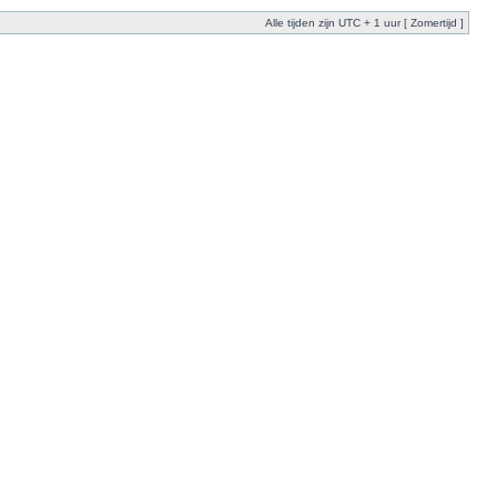
Alle tijden zijn UTC + 1 uur [ Zomertijd ]