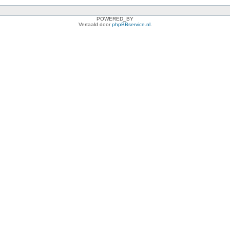
POWERED_BY
Vertaald door
phpBBservice.nl
.