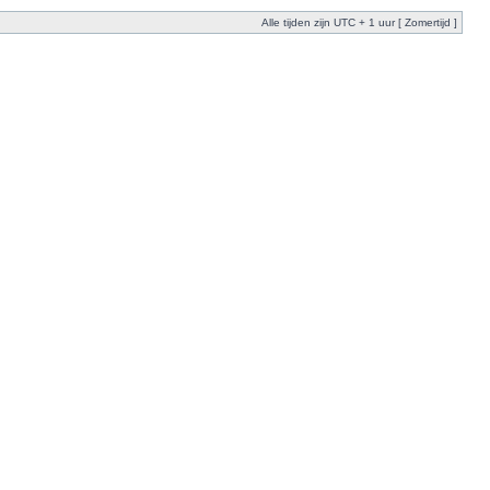
Alle tijden zijn UTC + 1 uur [ Zomertijd ]