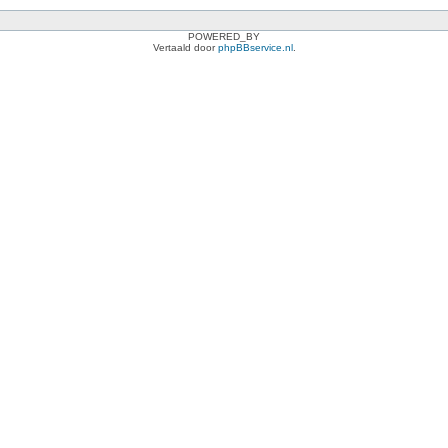
POWERED_BY
Vertaald door
phpBBservice.nl
.