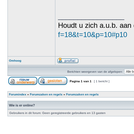
_________________
Houdt u zich a.u.b. aan
f=18&t=10&p=10#p10
Omhoog
Berichten weergeven van de afgelopen:
Pagina
1
van
1
[ 1 bericht ]
Forumindex
»
Forumzaken en regels
»
Forumzaken en regels
Wie is er online?
Gebruikers in dit forum: Geen geregistreerde gebruikers en 13 gasten