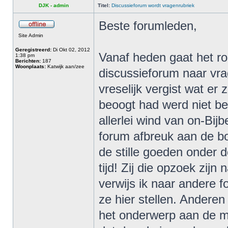
DJK - admin
Titel:
Discussieforum wordt vragenrubriek
Beste forumleden,
Site Admin
Geregistreerd:
Di Okt 02, 2012
Vanaf heden gaat het ro
1:38 pm
Berichten:
187
Woonplaats:
Katwijk aan/zee
discussieforum naar vr
vreselijk vergist wat er
beoogt had werd niet be
allerlei wind van on-Bijb
forum afbreuk aan de b
de stille goeden onder d
tijd! Zij die opzoek zij
verwijs ik naar andere f
ze hier stellen. Andere
het onderwerp aan de m