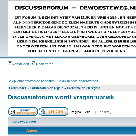
Aanmelden
Registreren
Bekijk onbeantwoorde berichten
|
Bekijk actieve onderwerpen
Forumindex
»
Forumzaken en regels
»
Forumzaken en regels
Discussieforum wordt vragenrubriek
Pagina
1
van
1
[ 1 bericht ]
Afdrukweergave
Auteur