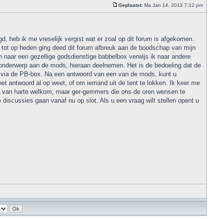
Geplaatst:
Ma Jan 14, 2013 7:12 pm
, heb ik me vreselijk vergist wat er zoal op dit forum is afgekomen.
et tot op heden ging deed dit forum afbreuk aan de boodschap van mijn
jn naar een gezellige godsdienstige babbelbox verwijs ik naar andere
t onderwerp aan de mods, hieraan deelnemen. Het is de bedoeling dat de
d via de PB-box. Na een antwoord van een van de mods, kunt u
et antwoord al op weet, of om iemand uit de tent te lokken. Ik keer me
on van harte welkom, maar ger-gemmers die ons de oren wensen te
scussies gaan vanaf nu op slot. Als u een vraag wilt stellen opent u