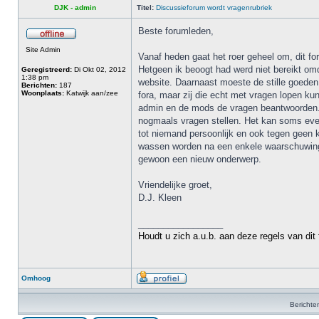
DJK - admin
Titel:
Discussieforum wordt vragenrubriek
Beste forumleden,
Site Admin
Vanaf heden gaat het roer geheel om, dit fo
Hetgeen ik beoogt had werd niet bereikt omd
Geregistreerd:
Di Okt 02, 2012
1:38 pm
website. Daarnaast moeste de stille goeden o
Berichten:
187
Woonplaats:
Katwijk aan/zee
fora, maar zij die echt met vragen lopen k
admin en de mods de vragen beantwoorden. A
nogmaals vragen stellen. Het kan soms even 
tot niemand persoonlijk en ook tegen geen
wassen worden na een enkele waarschuwing v
gewoon een nieuw onderwerp.
Vriendelijke groet,
D.J. Kleen
_________________
Houdt u zich a.u.b. aan deze regels van dit
Omhoog
Berichte