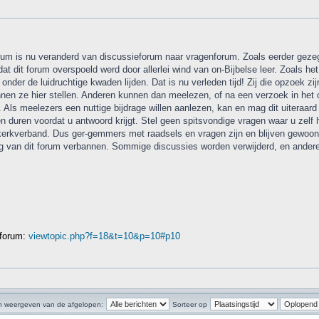
rum is nu veranderd van discussieforum naar vragenforum. Zoals eerder gezegd
at dit forum overspoeld werd door allerlei wind van on-Bijbelse leer. Zoals h
nder de luidruchtige kwaden lijden. Dat is nu verleden tijd! Zij die opzoek zi
unnen ze hier stellen. Anderen kunnen dan meelezen, of na een verzoek in he
ls meelezers een nuttige bijdrage willen aanlezen, kan en mag dit uiteraar
duren voordat u antwoord krijgt. Stel geen spitsvondige vragen waar u zelf h
 kerkverband. Dus ger-gemmers met raadsels en vragen zijn en blijven gewo
an dit forum verbannen. Sommige discussies worden verwijderd, en andere di
 forum:
viewtopic.php?f=18&t=10&p=10#p10
n weergeven van de afgelopen:
Sorteer op