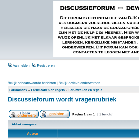
Aanmelden
Registreren
Bekijk onbeantwoorde berichten
|
Bekijk actieve onderwerpen
Forumindex
»
Forumzaken en regels
»
Forumzaken en regels
Discussieforum wordt vragenrubriek
Pagina
1
van
1
[ 1 bericht ]
Afdrukweergave
Auteur