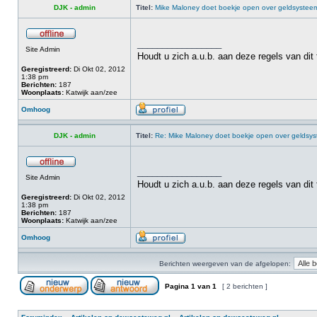
DJK - admin
Titel:
Mike Maloney doet boekje open over geldsystee
_________________
Site Admin
Houdt u zich a.u.b. aan deze regels van dit
Geregistreerd:
Di Okt 02, 2012
1:38 pm
Berichten:
187
Woonplaats:
Katwijk aan/zee
Omhoog
DJK - admin
Titel:
Re: Mike Maloney doet boekje open over geldsy
_________________
Site Admin
Houdt u zich a.u.b. aan deze regels van dit
Geregistreerd:
Di Okt 02, 2012
1:38 pm
Berichten:
187
Woonplaats:
Katwijk aan/zee
Omhoog
Berichten weergeven van de afgelopen:
Pagina
1
van
1
[ 2 berichten ]