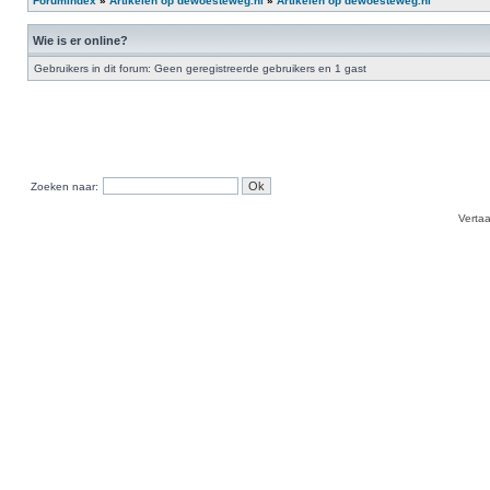
Forumindex
»
Artikelen op dewoesteweg.nl
»
Artikelen op dewoesteweg.nl
Wie is er online?
Gebruikers in dit forum: Geen geregistreerde gebruikers en 1 gast
Zoeken naar:
Verta