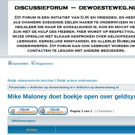
Aanmelden
Registreren
Bekijk onbeantwoorde berichten
|
Bekijk actieve onderwerpen
Forumindex
»
Artikelen op dewoesteweg.nl
»
Artikelen op dewoesteweg.nl
Mike Maloney doet boekje open over gelds
Pagina
1
van
1
[ 2 berichten ]
Afdrukweergave
Auteur