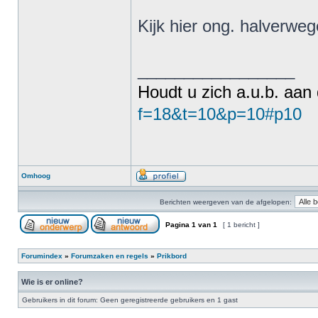
Kijk hier ong. halverweg
_________________
Houdt u zich a.u.b. aan
f=18&t=10&p=10#p10
Omhoog
Berichten weergeven van de afgelopen:
Pagina
1
van
1
[ 1 bericht ]
Forumindex
»
Forumzaken en regels
»
Prikbord
Wie is er online?
Gebruikers in dit forum: Geen geregistreerde gebruikers en 1 gast