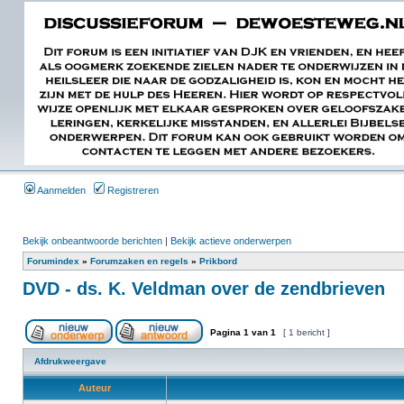
Aanmelden
Registreren
Bekijk onbeantwoorde berichten
|
Bekijk actieve onderwerpen
Forumindex
»
Forumzaken en regels
»
Prikbord
DVD - ds. K. Veldman over de zendbrieven
Pagina
1
van
1
[ 1 bericht ]
Afdrukweergave
Auteur