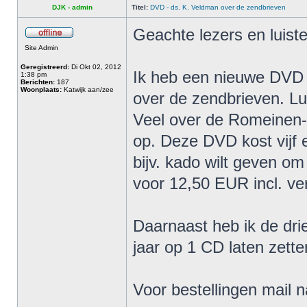
DJK - admin
Titel:
DVD - ds. K. Veldman over de zendbrieven
Geachte lezers en luiste
Site Admin
Geregistreerd:
Di Okt 02, 2012
Ik heb een nieuwe DVD
1:38 pm
Berichten:
187
Woonplaats:
Katwijk aan/zee
over de zendbrieven. Lu
Veel over de Romeinen-
op. Deze DVD kost vijf
bijv. kado wilt geven om 
voor 12,50 EUR incl. ve
Daarnaast heb ik de dr
jaar op 1 CD laten zette
Voor bestellingen mail 