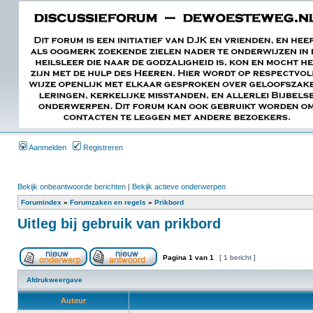
Aanmelden
Registreren
Bekijk onbeantwoorde berichten
|
Bekijk actieve onderwerpen
Forumindex
»
Forumzaken en regels
»
Prikbord
Uitleg bij gebruik van prikbord
Pagina
1
van
1
[ 1 bericht ]
Afdrukweergave
Auteur