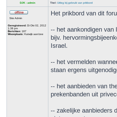
DJK - admin
Titel:
Uitleg bij gebruik van prikbord
Het prikbord van dit fo
Site Admin
Geregistreerd:
Di Okt 02, 2012
-- het aankondigen van l
1:38 pm
Berichten:
187
Woonplaats:
Katwijk aan/zee
bijv. hervormingsbijeen
Israel.
-- het vermelden wanne
staan ergens uitgenodi
-- het aanbieden van th
prekenbanden uit privecol
-- zakelijke aanbieders 