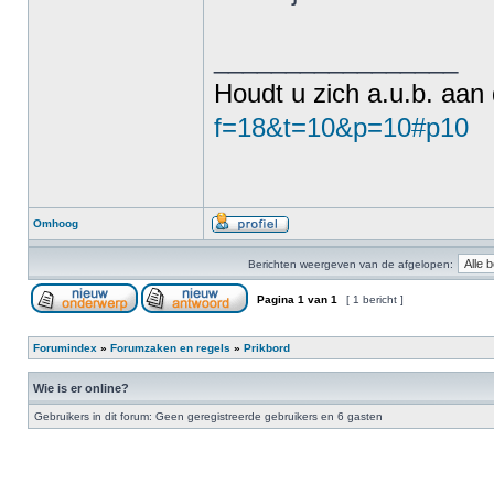
_________________
Houdt u zich a.u.b. aan
f=18&t=10&p=10#p10
Omhoog
Berichten weergeven van de afgelopen:
Pagina
1
van
1
[ 1 bericht ]
Forumindex
»
Forumzaken en regels
»
Prikbord
Wie is er online?
Gebruikers in dit forum: Geen geregistreerde gebruikers en 6 gasten