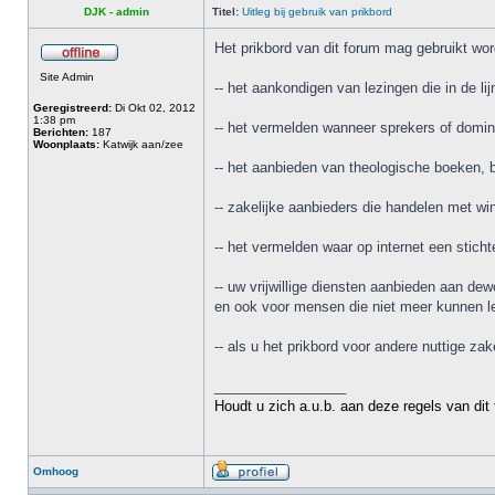
DJK - admin
Titel:
Uitleg bij gebruik van prikbord
Het prikbord van dit forum mag gebruikt wor
Site Admin
-- het aankondigen van lezingen die in de l
Geregistreerd:
Di Okt 02, 2012
1:38 pm
-- het vermelden wanneer sprekers of domin
Berichten:
187
Woonplaats:
Katwijk aan/zee
-- het aanbieden van theologische boeken, br
-- zakelijke aanbieders die handelen met win
-- het vermelden waar op internet een stich
-- uw vrijwillige diensten aanbieden aan d
en ook voor mensen die niet meer kunnen le
-- als u het prikbord voor andere nuttige z
_________________
Houdt u zich a.u.b. aan deze regels van dit
Omhoog