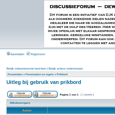
Aanmelden
Registreren
Bekijk onbeantwoorde berichten
|
Bekijk actieve onderwerpen
Forumindex
»
Forumzaken en regels
»
Prikbord
Uitleg bij gebruik van prikbord
Pagina
1
van
1
[ 1 bericht ]
Afdrukweergave
Auteur