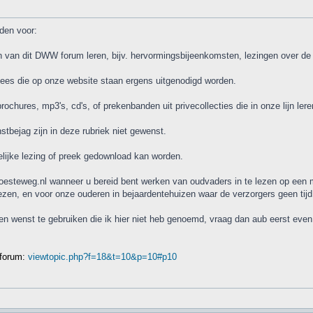
den voor:
ijn van dit DWW forum leren, bijv. hervormingsbijeenkomsten, lezingen over de 
ees die op onze website staan ergens uitgenodigd worden.
ochures, mp3's, cd's, of prekenbanden uit privecollecties die in onze lijn lere
stbejag zijn in deze rubriek niet gewenst.
telijke lezing of preek gedownload kan worden.
ewoesteweg.nl wanneer u bereid bent werken van oudvaders in te lezen op een
zen, en voor onze ouderen in bejaardentehuizen waar de verzorgers geen tij
aken wenst te gebruiken die ik hier niet heb genoemd, vraag dan aub eerst even
 forum:
viewtopic.php?f=18&t=10&p=10#p10