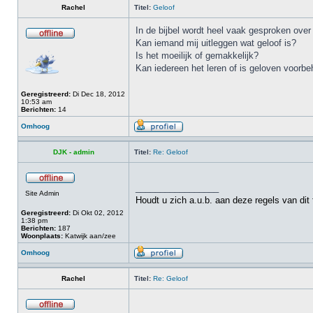
Rachel
Titel:
Geloof
In de bijbel wordt heel vaak gesproken over 
Kan iemand mij uitleggen wat geloof is?
Is het moeilijk of gemakkelijk?
Kan iedereen het leren of is geloven voorb
Geregistreerd:
Di Dec 18, 2012
10:53 am
Berichten:
14
Omhoog
DJK - admin
Titel:
Re: Geloof
_________________
Site Admin
Houdt u zich a.u.b. aan deze regels van dit
Geregistreerd:
Di Okt 02, 2012
1:38 pm
Berichten:
187
Woonplaats:
Katwijk aan/zee
Omhoog
Rachel
Titel:
Re: Geloof