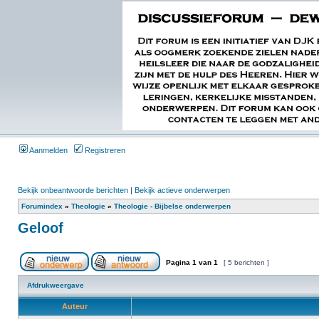
Aanmelden
Registreren
Bekijk onbeantwoorde berichten
|
Bekijk actieve onderwerpen
Forumindex
»
Theologie
»
Theologie - Bijbelse onderwerpen
Geloof
Pagina
1
van
1
[ 5 berichten ]
Afdrukweergave
Auteur