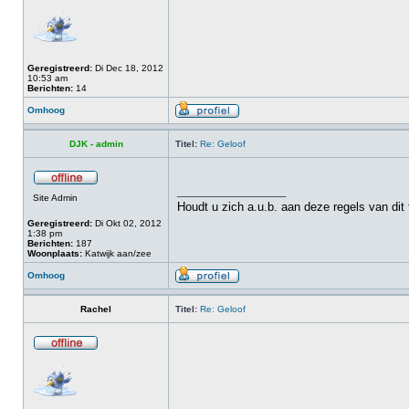
Geregistreerd:
Di Dec 18, 2012
10:53 am
Berichten:
14
Omhoog
DJK - admin
Titel:
Re: Geloof
_________________
Site Admin
Houdt u zich a.u.b. aan deze regels van dit
Geregistreerd:
Di Okt 02, 2012
1:38 pm
Berichten:
187
Woonplaats:
Katwijk aan/zee
Omhoog
Rachel
Titel:
Re: Geloof