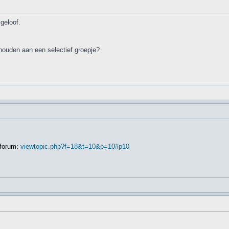
geloof.
ehouden aan een selectief groepje?
 forum:
viewtopic.php?f=18&t=10&p=10#p10