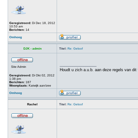
Geregistreerd:
Di Dec 18, 2012
10:53 am
Berichten:
14
Omhoog
DJK - admin
Titel:
Re: Geloof
_________________
Site Admin
Houdt u zich a.u.b. aan deze regels van dit
Geregistreerd:
Di Okt 02, 2012
1:38 pm
Berichten:
187
Woonplaats:
Katwijk aan/zee
Omhoog
Rachel
Titel:
Re: Geloof