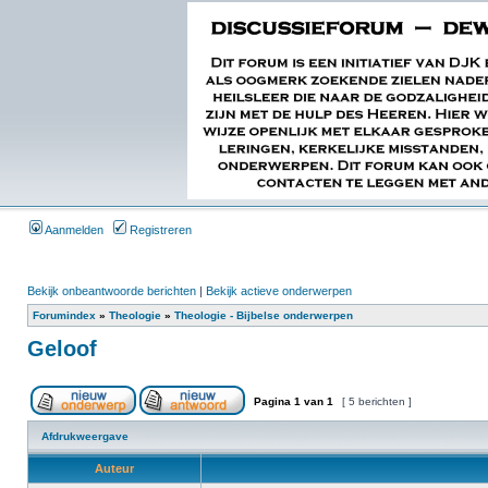
Aanmelden
Registreren
Bekijk onbeantwoorde berichten
|
Bekijk actieve onderwerpen
Forumindex
»
Theologie
»
Theologie - Bijbelse onderwerpen
Geloof
Pagina
1
van
1
[ 5 berichten ]
Afdrukweergave
Auteur