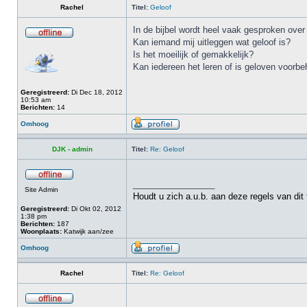
Rachel
Titel:
Geloof
In de bijbel wordt heel vaak gesproken over 
Kan iemand mij uitleggen wat geloof is?
Is het moeilijk of gemakkelijk?
Kan iedereen het leren of is geloven voorb
Geregistreerd:
Di Dec 18, 2012
10:53 am
Berichten:
14
Omhoog
DJK - admin
Titel:
Re: Geloof
_________________
Site Admin
Houdt u zich a.u.b. aan deze regels van dit
Geregistreerd:
Di Okt 02, 2012
1:38 pm
Berichten:
187
Woonplaats:
Katwijk aan/zee
Omhoog
Rachel
Titel:
Re: Geloof