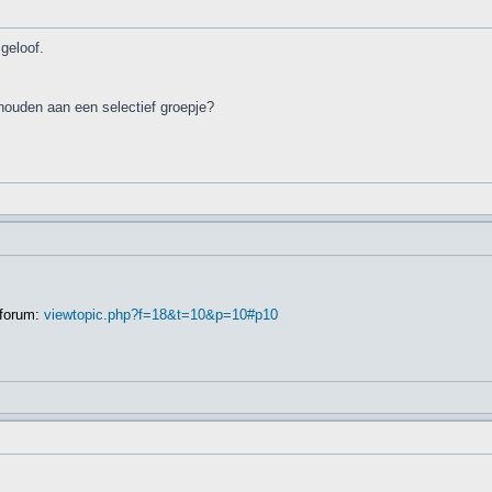
geloof.
ehouden aan een selectief groepje?
 forum:
viewtopic.php?f=18&t=10&p=10#p10