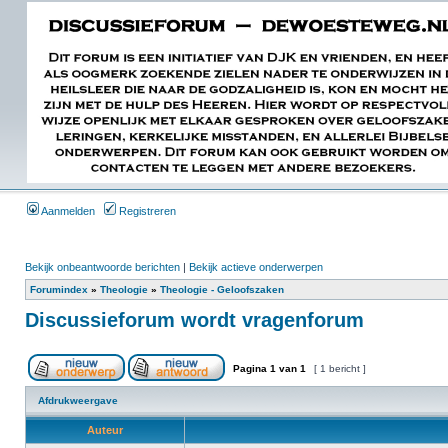
Aanmelden
Registreren
Bekijk onbeantwoorde berichten
|
Bekijk actieve onderwerpen
Forumindex
»
Theologie
»
Theologie - Geloofszaken
Discussieforum wordt vragenforum
Pagina
1
van
1
[ 1 bericht ]
Afdrukweergave
Auteur