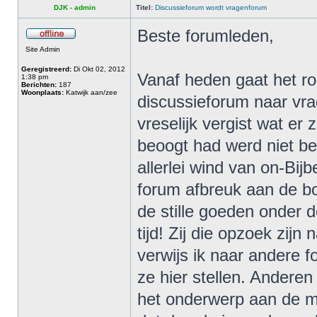
DJK - admin
Titel:
Discussieforum wordt vragenforum
Beste forumleden,
Site Admin
Geregistreerd:
Di Okt 02, 2012
Vanaf heden gaat het ro
1:38 pm
Berichten:
187
Woonplaats:
Katwijk aan/zee
discussieforum naar vr
vreselijk vergist wat er
beoogt had werd niet be
allerlei wind van on-Bijb
forum afbreuk aan de b
de stille goeden onder d
tijd! Zij die opzoek zij
verwijs ik naar andere f
ze hier stellen. Andere
het onderwerp aan de m