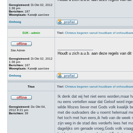
Geregistreerd:
Di Okt 02, 2012
1:38 pm
Berichten:
187
Woonplaats:
Katwijk aan/zee
Omhoog
DJK - admin
Titel:
Christus begeren vanuit houdbare of onhoudbar
_________________
Site Admin
Houdt u zich a.u.b. aan deze regels van dit
Geregistreerd:
Di Okt 02, 2012
1:38 pm
Berichten:
187
Woonplaats:
Katwijk aan/zee
Omhoog
Titus
Titel:
Christus begeren vanuit houdbare of onhoudbar
Ik denk dat wij het niet eens worden,maar h
nu eens vertellen waar dat Geloof word inge
wilde Mozes liever met Gods volk kwalijk be
Geregistreerd:
Do Okt 04,
2012 8:21 pm
met die oudvaders die u noemt helemaal me
Berichten:
39
het toch met hun eens,ik heb van de week n
zijn weg in de stad des verderfs lees het m
dagelijks om genade vroeg,Gods volk vraagt