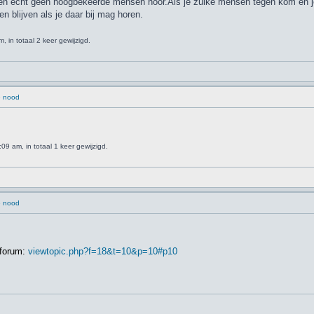
en echt geen hoogbekeerde mensen hoor.Als je zulke mensen tegen kom en je pr
 blijven als je daar bij mag horen.
 in totaal 2 keer gewijzigd.
e nood
9 am, in totaal 1 keer gewijzigd.
e nood
 forum:
viewtopic.php?f=18&t=10&p=10#p10