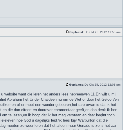
Geplaatst:
Do Okt 25, 2012 11:56 am
Geplaatst:
Do Okt 25, 2012 12:03 pm
u website want die leren het anders.lees hebreeuwen 11.En wilt u mij
verliet Abraham het Ur der Chaldeen nu om de Wet of door het Geloof?en
uitkomen of er moet een wonder gebeuren,het rare ervan is dat ik het
 en die dan citeert en daarover commentaar geeft,en dan denk ik ben
 om te lezen,en ik hoop dat ik het mag verstaan en daar begint toch
eleleven hoe God u dagelijks leid?ik lees bijv Warburton dat die
dag moeten ze weer leren dat het alleen maar Genade is zo is het aan