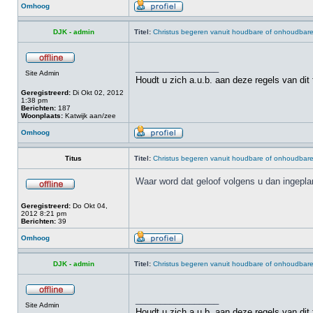
Omhoog
DJK - admin
Titel:
Christus begeren vanuit houdbare of onhoudbar
_________________
Site Admin
Houdt u zich a.u.b. aan deze regels van dit
Geregistreerd:
Di Okt 02, 2012
1:38 pm
Berichten:
187
Woonplaats:
Katwijk aan/zee
Omhoog
Titus
Titel:
Christus begeren vanuit houdbare of onhoudbar
Waar word dat geloof volgens u dan ingepla
Geregistreerd:
Do Okt 04,
2012 8:21 pm
Berichten:
39
Omhoog
DJK - admin
Titel:
Christus begeren vanuit houdbare of onhoudbar
_________________
Site Admin
Houdt u zich a.u.b. aan deze regels van dit