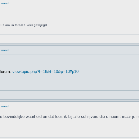
e nood
7 am, in totaal 1 keer gewijzigd.
e nood
 forum:
viewtopic.php?f=18&t=10&p=10#p10
e nood
e bevindelijke waarheid en dat lees ik bij alle schrijvers die u noemt maar je 