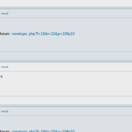
e nood
 forum:
viewtopic.php?f=18&t=10&p=10#p10
e nood
nt
e nood
 forum:
viewtopic.php?f=18&t=10&p=10#p10