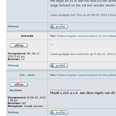
het begin en zo is aan het eind.En het word
enige behoud en het zal een wonder wezen en
Laatst gewijzigd door
Titus
op Do Okt 25, 2012 5:29 pm,
Omhoog
bedroefde
Titel:
Christus begeren vanuit houdbare of onhoudbar
--
Geregistreerd:
Wo Okt 17,
Laatst gewijzigd door
bedroefde
op Vr Dec 21, 2012 1:0
2012 5:41 pm
Berichten:
12
Omhoog
DJK - admin
Titel:
Christus begeren vanuit houdbare of onhoudbar
_________________
Site Admin
Houdt u zich a.u.b. aan deze regels van dit
Geregistreerd:
Di Okt 02, 2012
1:38 pm
Berichten:
187
Woonplaats:
Katwijk aan/zee
Omhoog