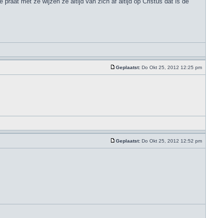
aat met ze wijzen ze altijd van zich af altijd op Cristus dat is de
Geplaatst:
Do Okt 25, 2012 12:25 pm
Geplaatst:
Do Okt 25, 2012 12:52 pm