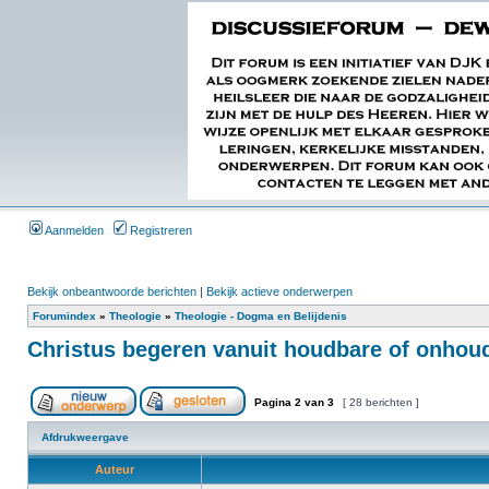
Aanmelden
Registreren
Bekijk onbeantwoorde berichten
|
Bekijk actieve onderwerpen
Forumindex
»
Theologie
»
Theologie - Dogma en Belijdenis
Christus begeren vanuit houdbare of onhou
Pagina
2
van
3
[ 28 berichten ]
Afdrukweergave
Auteur