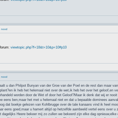
e nood
 forum:
viewtopic.php?f=18&t=10&p=10#p10
e nood
aalt u dan Philpot Bunyan van der Groe van der Poel en de rest dan maar van 
plant?en ik heb het helemaal niet over de wet,ik heb het over het geloof,en 
handeld worden door de Wet of door het Geloof?Maar ik denk dat wij er nooit 
e eens ben,maar het met u helemaal niet en dat u bepaalde dominees aanvalt
og dat boekje gelezen van Kohlbrugge over de tale kanaans vind ik heel mooi
aar eens goed,maar u hamert altijd op hetzelfde aambeeld vertel eens over u zi
 dagelijks Heere bekeer mij zo zullen we bekeerd zijn elke dag opnieuw,elke 