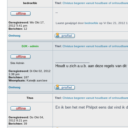
bedroefde
Titel:
Christus begeren vanuit houdbare of onhoudbar
--
Geregistreerd:
Wo Okt 17,
Laatst gewijzigd door
bedroefde
op Vr Dec 21, 2012 1:0
2012 5:41 pm
Berichten:
12
Omhoog
DJK - admin
Titel:
Christus begeren vanuit houdbare of onhoudbar
_________________
Site Admin
Houdt u zich a.u.b. aan deze regels van dit
Geregistreerd:
Di Okt 02, 2012
1:38 pm
Berichten:
187
Woonplaats:
Katwijk aan/zee
Omhoog
Titus
Titel:
Christus begeren vanuit houdbare of onhoudbar
En ik ben het met Philpot eens dat vind ik d
Geregistreerd:
Do Okt 04,
2012 8:21 pm
Berichten:
39