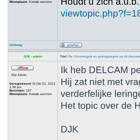
Houdt u zich a.u.b.
Woonplaats:
Katwijk aan/zee
viewtopic.php?f=
Omhoog
DJK - admin
Titel:
Re: Forumregels en gedragsregels op dit discuss
Ik heb DELCAM per
Site Admin
Hij zat niet met v
Geregistreerd:
Di Okt 02, 2012
1:38 pm
verderfelijke lerin
Berichten:
187
Woonplaats:
Katwijk aan/zee
Het topic over de 
DJK