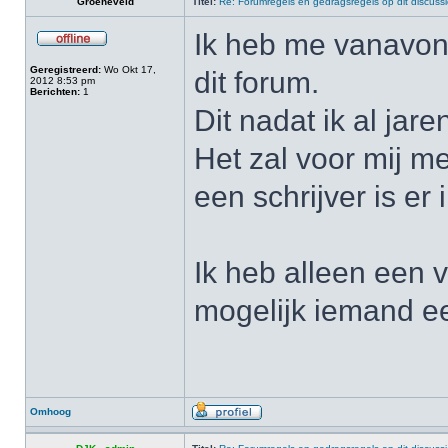
Groeneveld
Titel:
Re: Forumregels en gedragsregels op dit discuss
Ik heb me vanavon
Geregistreerd:
Wo Okt 17,
dit forum.
2012 8:53 pm
Berichten:
1
Dit nadat ik al jar
Het zal voor mij m
een schrijver is er
Ik heb alleen een v
mogelijk iemand ee
Omhoog