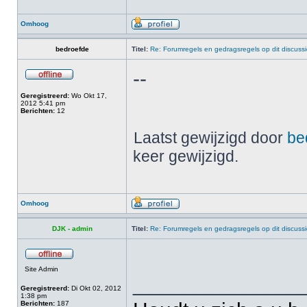
Omhoog
bedroefde
Titel:
Re: Forumregels en gedragsregels op dit discuss
--
Geregistreerd:
Wo Okt 17,
2012 5:41 pm
Berichten:
12
Laatst gewijzigd door
be
keer gewijzigd.
Omhoog
DJK - admin
Titel:
Re: Forumregels en gedragsregels op dit discuss
Site Admin
______________
Geregistreerd:
Di Okt 02, 2012
1:38 pm
Berichten:
187