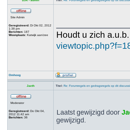
DJK - admin
Titel:
Re: Forumregels en gedragsregels op dit discuss
Site Admin
______________
Geregistreerd:
Di Okt 02, 2012
1:38 pm
Houdt u zich a.u.b.
Berichten:
187
Woonplaats:
Katwijk aan/zee
viewtopic.php?f=
Omhoog
Jaeth
Titel:
Re: Forumregels en gedragsregels op dit discuss
Moderator
Laatst gewijzigd door
Ja
Geregistreerd:
Do Okt 04,
2012 11:42 am
Berichten:
36
gewijzigd.