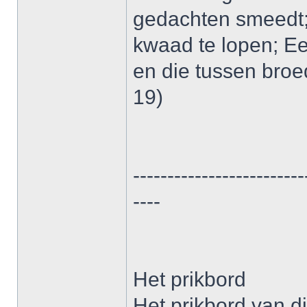
gedachten smeedt; 
kwaad te lopen; Ee
en die tussen broe
19)
-------------------------
----
Het prikbord
Het prikbord van d