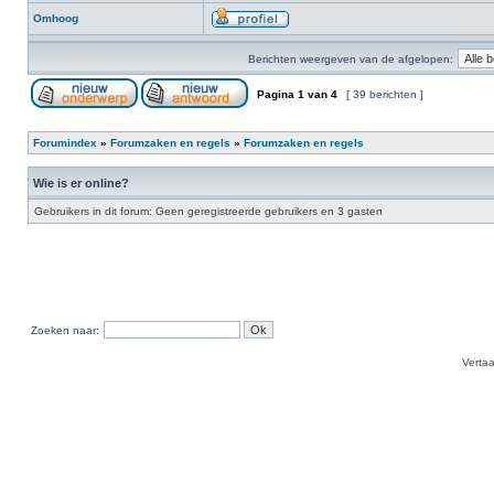
Omhoog
Berichten weergeven van de afgelopen:
Pagina
1
van
4
[ 39 berichten ]
Forumindex
»
Forumzaken en regels
»
Forumzaken en regels
Wie is er online?
Gebruikers in dit forum: Geen geregistreerde gebruikers en 3 gasten
Zoeken naar:
Verta