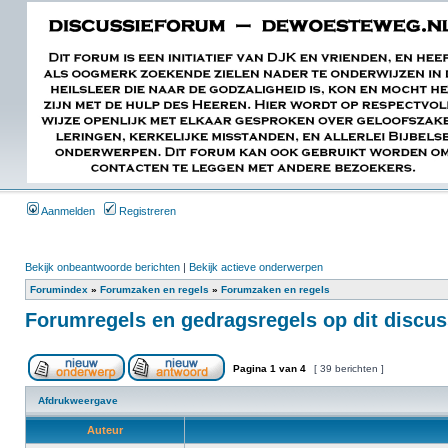
Aanmelden
Registreren
Bekijk onbeantwoorde berichten
|
Bekijk actieve onderwerpen
Forumindex
»
Forumzaken en regels
»
Forumzaken en regels
Forumregels en gedragsregels op dit discu
Pagina
1
van
4
[ 39 berichten ]
Afdrukweergave
Auteur