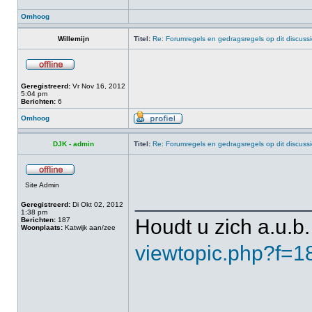
Omhoog
Willemijn
Titel:
Re: Forumregels en gedragsregels op dit discuss
Geregistreerd:
Vr Nov 16, 2012
5:04 pm
Berichten:
6
Omhoog
DJK - admin
Titel:
Re: Forumregels en gedragsregels op dit discuss
Site Admin
______________
Geregistreerd:
Di Okt 02, 2012
1:38 pm
Houdt u zich a.u.b.
Berichten:
187
Woonplaats:
Katwijk aan/zee
viewtopic.php?f=