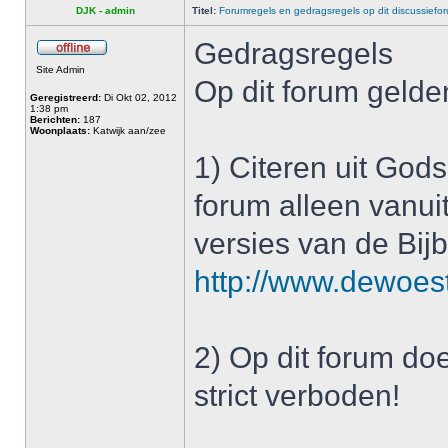
DJK - admin
Titel:
Forumregels en gedragsregels op dit discussiefo
Gedragsregels
Site Admin
Op dit forum gelde
Geregistreerd:
Di Okt 02, 2012
1:38 pm
Berichten:
187
Woonplaats:
Katwijk aan/zee
1) Citeren uit God
forum alleen vanuit
versies van de Bijb
http://www.dewoest
2) Op dit forum doen
strict verboden!