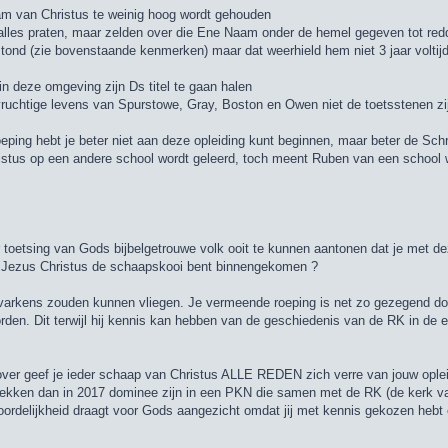
am van Christus te weinig hoog wordt gehouden
r alles praten, maar zelden over die Ene Naam onder de hemel gegeven tot re
tond (zie bovenstaande kenmerken) maar dat weerhield hem niet 3 jaar volti
in deze omgeving zijn Ds titel te gaan halen
dvruchtige levens van Spurstowe, Gray, Boston en Owen niet de toetsstenen z
oeping hebt je beter niet aan deze opleiding kunt beginnen, maar beter de Schr
ristus op een andere school wordt geleerd, toch meent Ruben van een school waa
 toetsing van Gods bijbelgetrouwe volk ooit te kunnen aantonen dat je met de
deur Jezus Christus de schaapskooi bent binnengekomen ?
at varkens zouden kunnen vliegen. Je vermeende roeping is net zo gezegend do
orden. Dit terwijl hij kennis kan hebben van de geschiedenis van de RK in de
rover geef je ieder schaap van Christus ALLE REDEN zich verre van jouw oplei
ekken dan in 2017 dominee zijn in een PKN die samen met de RK (de kerk van DE
oordelijkheid draagt voor Gods aangezicht omdat jij met kennis gekozen heb