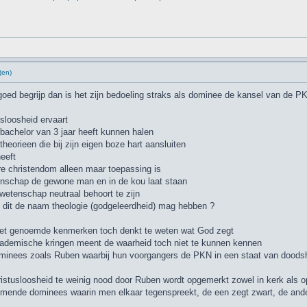
(en)
 goed begrijp dan is het zijn bedoeling straks als dominee de kansel van de
usloosheid ervaart
 bachelor van 3 jaar heeft kunnen halen
heorieen die bij zijn eigen boze hart aansluiten
heeft
ware christendom alleen maar toepassing is
enschap de gewone man en in de kou laat staan
wetenschap neutraal behoort te zijn
 dit de naam theologie (godgeleerdheid) mag hebben ?
net genoemde kenmerken toch denkt te weten wat God zegt
cademische kringen meent de waarheid toch niet te kunnen kennen
minees zoals Ruben waarbij hun voorgangers de PKN in een staat van doodsh
istusloosheid te weinig nood door Ruben wordt opgemerkt zowel in kerk als o
komende dominees waarin men elkaar tegenspreekt, de een zegt zwart, de ander