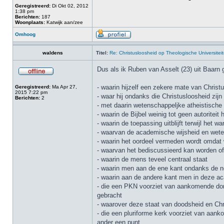
Geregistreerd:
Di Okt 02, 2012
1:38 pm
Berichten:
187
Woonplaats:
Katwijk aan/zee
Omhoog
waldens
Titel:
Re: Christusloosheid op Theologische Universiteit
Dus als ik Ruben van Asselt (23) uit Baarn
- waarin hijzelf een zekere mate van Christ
Geregistreerd:
Ma Apr 27,
2015 7:22 pm
- waar hij ondanks die Christusloosheid zijn
Berichten:
2
- met daarin wetenschappeljke atheistische t
- waarin de Bijbel weinig tot geen autoriteit 
- waarin de toepassing uitblijft terwijl het 
- waarvan de academische wijsheid en wet
- waarin het oordeel vermeden wordt omdat 
- waarvan het bediscussieerd kan worden of
- waarin de mens teveel centraal staat
- waarin men aan de ene kant ondanks de 
- waarin aan de andere kant men in deze a
- die een PKN voorziet van aankomende do
gebracht
- waarover deze staat van doodsheid en Chr
- die een pluriforme kerk voorziet van aan
ander een punt