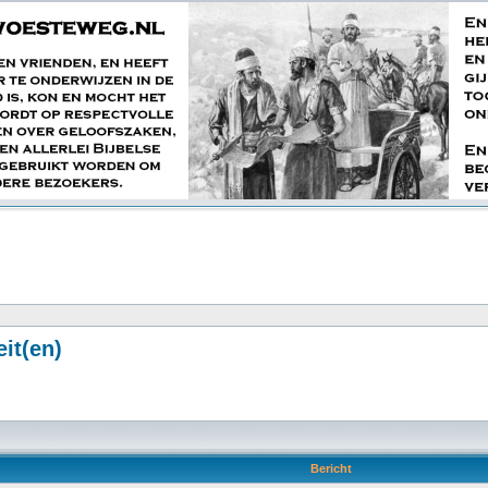
it(en)
Bericht