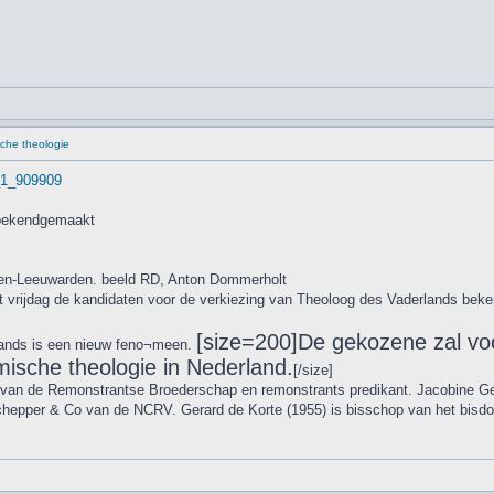
che theologie
t_1_909909
 bekendgemaakt
en-Leeuwarden. beeld RD, Anton Dommerholt
ft vrijdag de kandidaten voor de verkiezing van Theoloog des Vaderlands be
[size=200]De gekozene zal voo
lands is een nieuw feno¬meen.
sche theologie in Nederland.
[/size]
van de Remonstrantse Broederschap en remonstrants predikant. Jacobine Geel
chepper & Co van de NCRV. Gerard de Korte (1955) is bisschop van het bis