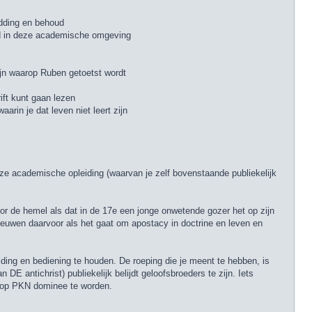
ddding en behoud
jd in deze academische omgeving
ijn waarop Ruben getoetst wordt
ift kunt gaan lezen
rin je dat leven niet leert zijn
ze academische opleiding (waarvan je zelf bovenstaande publiekelijk
or de hemel als dat in de 17e een jonge onwetende gozer het op zijn
 eeuwen daarvoor als het gaat om apostacy in doctrine en leven en
ding en bediening te houden. De roeping die je meent te hebben, is
 antichrist) publiekelijk belijdt geloofsbroeders te zijn. Iets
t op PKN dominee te worden.