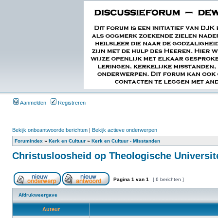
Aanmelden
Registreren
Bekijk onbeantwoorde berichten
|
Bekijk actieve onderwerpen
Forumindex
»
Kerk en Cultuur
»
Kerk en Cultuur - Misstanden
Christusloosheid op Theologische Universite
Pagina
1
van
1
[ 6 berichten ]
Afdrukweergave
Auteur