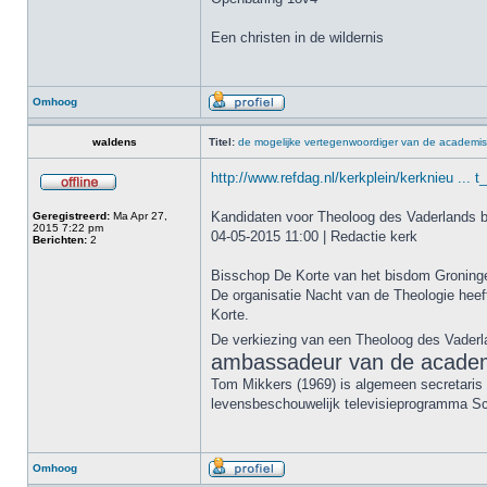
Een christen in de wildernis
Omhoog
waldens
Titel:
de mogelijke vertegenwoordiger van de academis
http://www.refdag.nl/kerkplein/kerknieu ... 
Kandidaten voor Theoloog des Vaderlands
Geregistreerd:
Ma Apr 27,
2015 7:22 pm
04-05-2015 11:00 | Redactie kerk
Berichten:
2
Bisschop De Korte van het bisdom Groning
De organisatie Nacht van de Theologie hee
Korte.
De verkiezing van een Theoloog des Vader
ambassadeur van de academi
Tom Mikkers (1969) is algemeen secretaris 
levensbeschouwelijk televisieprogramma S
Omhoog