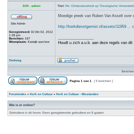
DJK - admin
Titel:
Re: Christusloosheid op Theologische Universiteit
Moedige preek van Ruben Van Asselt over d
Site Admin
http://kerkdienstgemist.nl/assets/11959 .
Geregistreerd:
Di Okt 02, 2012
1:38 pm
_________________
Berichten:
187
Woonplaats:
Katwijk aan/zee
Houdt u zich a.u.b. aan deze regels van dit
Omhoog
Berichte
Pagina
1
van
1
[ 6 berichten ]
Forumindex
»
Kerk en Cultuur
»
Kerk en Cultuur - Misstanden
Wie is er online?
Gebruikers in dit forum: Geen geregistreerde gebruikers en 8 gasten