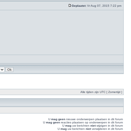
Geplaatst:
Vr Aug 07, 2015 7:22 pm
Alle tijden zijn UTC [ Zomertijd ]
U
mag geen
nieuwe onderwerpen plaatsen in dit forum
U
mag geen
reacties plaatsen op onderwerpen in dit forum
U
mag
uw berichten
niet
wijzigen in dit forum
U
mag
uw berichten
niet
verwijderen in dit forum