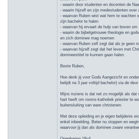
- waarin door studenten en docenten de Na
- waarin hijzelf en zijn medestudenten ove
- waarvan Ruben wist wat hem te wachten s
zijn bachelor te halen
- waarvan hij ervaart de hulp van boven om 
- waarin de bijbelgetrouwe theologie en go
en zich dominee mag noemen
- waarvan Ruben zelf zegt dat als je geen r
- waarvan hijzelf zegt dat het leven met Ch
domineestitel te kunnen gaan halen.
Beste Ruben,
Hoe denk jij voor Gods Aangezicht en onder
belijdt na 3 jaar voltijd bachelor) via de 
Mijns inziens is dat net zo mogelijk als d
hart heeft om rooms-katholiek priester te w
buitensluiting van ware christenen.
Met deze opleiding en je eigen belijdenis e
enkel inbeelding. Beter nu stoppen en wegtr
waarvoor jij dan als dominee zware verantw
Openbaring 18v4