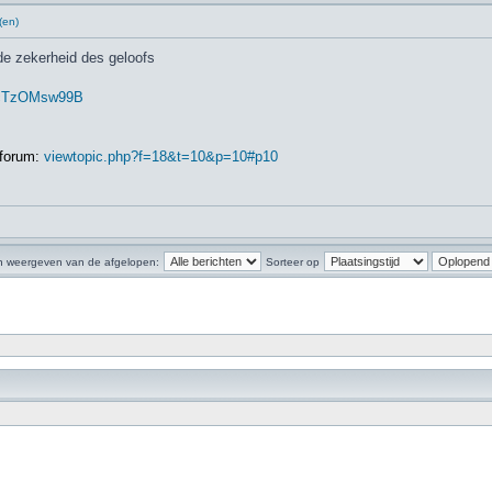
(en)
e zekerheid des geloofs
.. cTzOMsw99B
 forum:
viewtopic.php?f=18&t=10&p=10#p10
n weergeven van de afgelopen:
Sorteer op