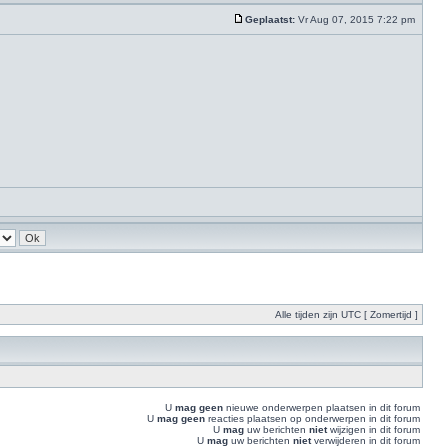
Geplaatst:
Vr Aug 07, 2015 7:22 pm
Alle tijden zijn UTC [ Zomertijd ]
U
mag geen
nieuwe onderwerpen plaatsen in dit forum
U
mag geen
reacties plaatsen op onderwerpen in dit forum
U
mag
uw berichten
niet
wijzigen in dit forum
U
mag
uw berichten
niet
verwijderen in dit forum