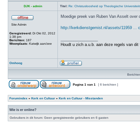
DJK - admin
Titel:
Re: Christusloosheid op Theologische Universiteit
Moedige preek van Ruben Van Asselt over d
Site Admin
http://kerkdienstgemist.nl/assets/11959 .
Geregistreerd:
Di Okt 02, 2012
1:38 pm
_________________
Berichten:
187
Woonplaats:
Katwijk aan/zee
Houdt u zich a.u.b. aan deze regels van dit
Omhoog
Berichte
Pagina
1
van
1
[ 6 berichten ]
Forumindex
»
Kerk en Cultuur
»
Kerk en Cultuur - Misstanden
Wie is er online?
Gebruikers in dit forum: Geen geregistreerde gebruikers en 6 gasten