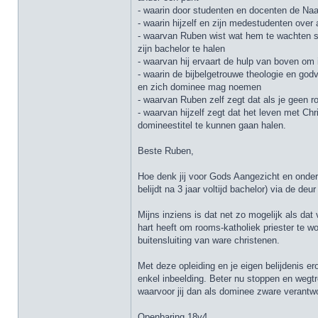
- waarin door studenten en docenten de Na
- waarin hijzelf en zijn medestudenten ove
- waarvan Ruben wist wat hem te wachten s
zijn bachelor te halen
- waarvan hij ervaart de hulp van boven om 
- waarin de bijbelgetrouwe theologie en go
en zich dominee mag noemen
- waarvan Ruben zelf zegt dat als je geen r
- waarvan hijzelf zegt dat het leven met Ch
domineestitel te kunnen gaan halen.
Beste Ruben,
Hoe denk jij voor Gods Aangezicht en onder
belijdt na 3 jaar voltijd bachelor) via de 
Mijns inziens is dat net zo mogelijk als d
hart heeft om rooms-katholiek priester te w
buitensluiting van ware christenen.
Met deze opleiding en je eigen belijdenis e
enkel inbeelding. Beter nu stoppen en wegtr
waarvoor jij dan als dominee zware verantw
Openbaring 18v4