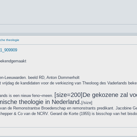
che theologie
t_1_909909
 bekendgemaakt
en-Leeuwarden. beeld RD, Anton Dommerholt
ft vrijdag de kandidaten voor de verkiezing van Theoloog des Vaderlands be
[size=200]De gekozene zal voo
lands is een nieuw feno¬meen.
sche theologie in Nederland.
[/size]
van de Remonstrantse Broederschap en remonstrants predikant. Jacobine Geel
chepper & Co van de NCRV. Gerard de Korte (1955) is bisschop van het bis