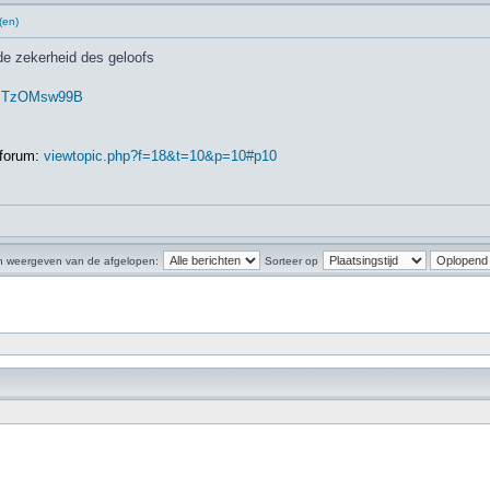
(en)
e zekerheid des geloofs
.. cTzOMsw99B
 forum:
viewtopic.php?f=18&t=10&p=10#p10
n weergeven van de afgelopen:
Sorteer op