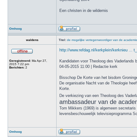
Een christen in de wildernis
Omhoog
waldens
Titel:
de mogelijke vertegenwoordiger van de academis
http://www.refdag.nl/kerkplein/kerknieu ... 
Kandidaten voor Theoloog des Vaderlands
Geregistreerd:
Ma Apr 27,
2015 7:22 pm
04-05-2015 11:00 | Redactie kerk
Berichten:
2
Bisschop De Korte van het bisdom Groning
De organisatie Nacht van de Theologie hee
Korte.
De verkiezing van een Theoloog des Vader
ambassadeur van de academi
Tom Mikkers (1969) is algemeen secretaris 
levensbeschouwelijk televisieprogramma S
Omhoog