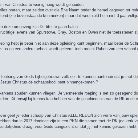
am van Christus te weinig hoog wordt gehouden
r alles praten, maar zelden over die Ene Naam onder de hemel gegeven tot re
tond (zie bovenstaande kenmerken) maar dat weerhield hem niet 3 jaar volti
in deze omgeving zijn Ds titel te gaan halen
dvruchtige levens van Spurstowe, Gray, Boston en Owen niet de toetsstenen z
oeping hebt je beter niet aan deze opleiding kunt beginnen, maar beter de Schr
ristus op een andere school wordt geleerd, toch meent Ruben van een school waa
 toetsing van Gods bijbelgetrouwe volk ooit te kunnen aantonen dat je met de
deur Jezus Christus de schaapskooi bent binnengekomen ?
at varkens zouden kunnen vliegen. Je vermeende roeping is net zo gezegend do
orden. Dit terwijl hij kennis kan hebben van de geschiedenis van de RK in de
rover geef je ieder schaap van Christus ALLE REDEN zich verre van jouw oplei
ekken dan in 2017 dominee zijn in een PKN die samen met de RK (de kerk van DE
oordelijkheid draagt voor Gods aangezicht omdat jij met kennis gekozen heb