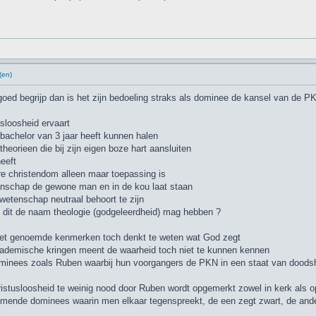
(en)
 goed begrijp dan is het zijn bedoeling straks als dominee de kansel van de
usloosheid ervaart
 bachelor van 3 jaar heeft kunnen halen
heorieen die bij zijn eigen boze hart aansluiten
heeft
ware christendom alleen maar toepassing is
enschap de gewone man en in de kou laat staan
wetenschap neutraal behoort te zijn
 dit de naam theologie (godgeleerdheid) mag hebben ?
net genoemde kenmerken toch denkt te weten wat God zegt
cademische kringen meent de waarheid toch niet te kunnen kennen
minees zoals Ruben waarbij hun voorgangers de PKN in een staat van doodsh
istusloosheid te weinig nood door Ruben wordt opgemerkt zowel in kerk als o
komende dominees waarin men elkaar tegenspreekt, de een zegt zwart, de ander