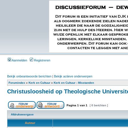
Aanmelden
Registreren
Bekijk onbeantwoorde berichten
|
Bekijk actieve onderwerpen
Forumindex
»
Kerk en Cultuur
»
Kerk en Cultuur - Misstanden
Christusloosheid op Theologische Universite
Pagina
1
van
1
[ 6 berichten ]
Afdrukweergave
Auteur