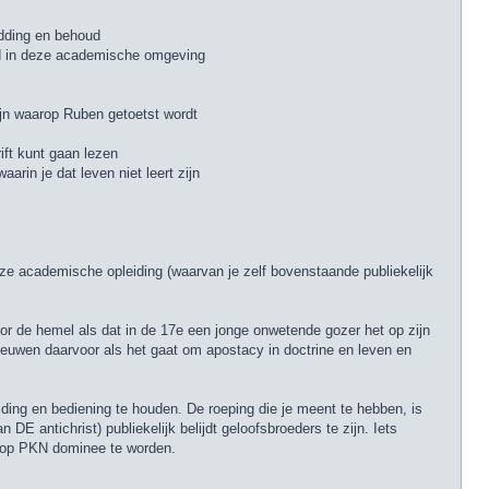
ddding en behoud
jd in deze academische omgeving
ijn waarop Ruben getoetst wordt
ift kunt gaan lezen
rin je dat leven niet leert zijn
ze academische opleiding (waarvan je zelf bovenstaande publiekelijk
or de hemel als dat in de 17e een jonge onwetende gozer het op zijn
 eeuwen daarvoor als het gaat om apostacy in doctrine en leven en
ding en bediening te houden. De roeping die je meent te hebben, is
 antichrist) publiekelijk belijdt geloofsbroeders te zijn. Iets
t op PKN dominee te worden.