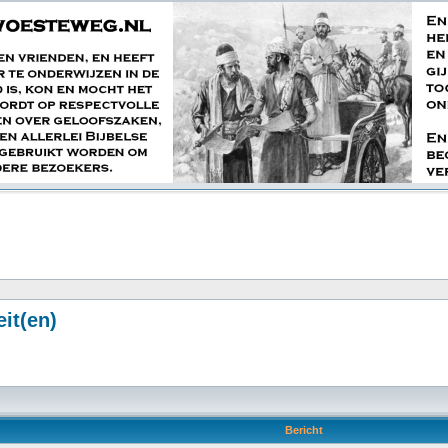
it(en)
Bericht