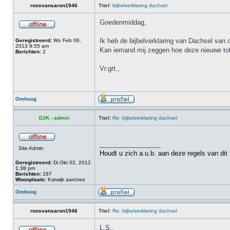
roosvansaron1946
Titel:
bijbelverklaring dachsel
Goedenmiddag,
Ik heb de bijbelverklaring van Dachsel van 
Geregistreerd:
Wo Feb 06,
2013 9:55 am
Kan iemand mij zeggen hoe deze nieuwe to
Berichten:
2
Vr.grt.,
Omhoog
DJK - admin
Titel:
Re: bijbelverklaring dachsel
_________________
Site Admin
Houdt u zich a.u.b. aan deze regels van dit
Geregistreerd:
Di Okt 02, 2012
1:38 pm
Berichten:
187
Woonplaats:
Katwijk aan/zee
Omhoog
roosvansaron1946
Titel:
Re: bijbelverklaring dachsel
L.S.,