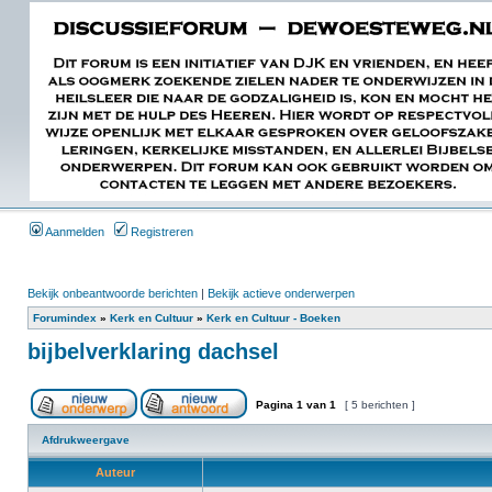
Aanmelden
Registreren
Bekijk onbeantwoorde berichten
|
Bekijk actieve onderwerpen
Forumindex
»
Kerk en Cultuur
»
Kerk en Cultuur - Boeken
bijbelverklaring dachsel
Pagina
1
van
1
[ 5 berichten ]
Afdrukweergave
Auteur