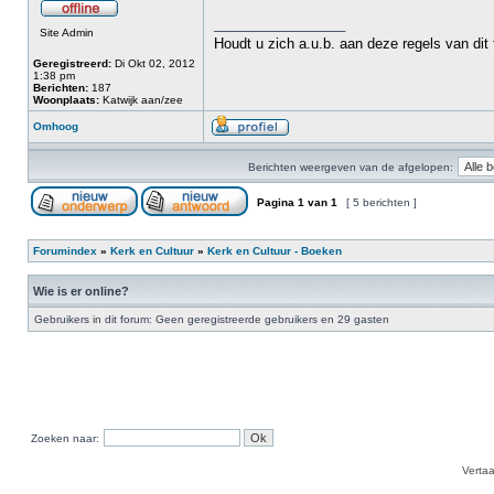
_________________
Site Admin
Houdt u zich a.u.b. aan deze regels van dit
Geregistreerd:
Di Okt 02, 2012
1:38 pm
Berichten:
187
Woonplaats:
Katwijk aan/zee
Omhoog
Berichten weergeven van de afgelopen:
Pagina
1
van
1
[ 5 berichten ]
Forumindex
»
Kerk en Cultuur
»
Kerk en Cultuur - Boeken
Wie is er online?
Gebruikers in dit forum: Geen geregistreerde gebruikers en 29 gasten
Zoeken naar:
Verta