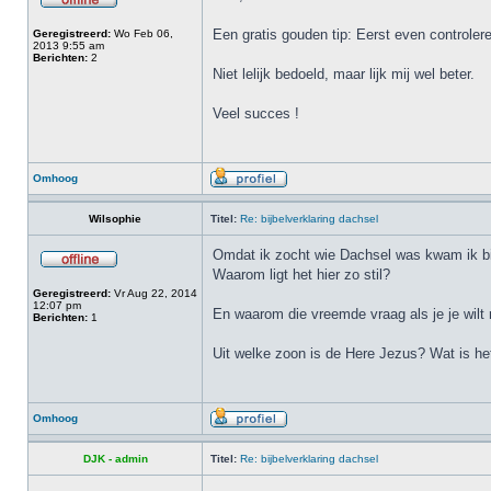
Een gratis gouden tip: Eerst even controler
Geregistreerd:
Wo Feb 06,
2013 9:55 am
Berichten:
2
Niet lelijk bedoeld, maar lijk mij wel beter.
Veel succes !
Omhoog
Wilsophie
Titel:
Re: bijbelverklaring dachsel
Omdat ik zocht wie Dachsel was kwam ik bij 
Waarom ligt het hier zo stil?
Geregistreerd:
Vr Aug 22, 2014
12:07 pm
En waarom die vreemde vraag als je je wilt r
Berichten:
1
Uit welke zoon is de Here Jezus? Wat is het
Omhoog
DJK - admin
Titel:
Re: bijbelverklaring dachsel