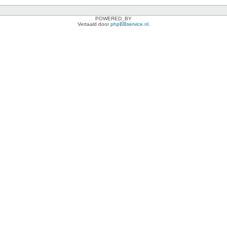
POWERED_BY
Vertaald door
phpBBservice.nl
.