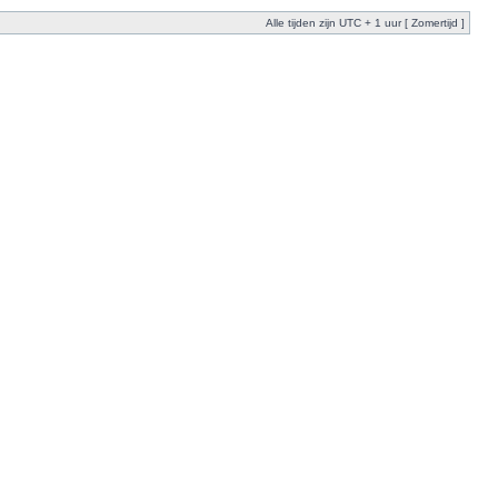
Alle tijden zijn UTC + 1 uur [ Zomertijd ]