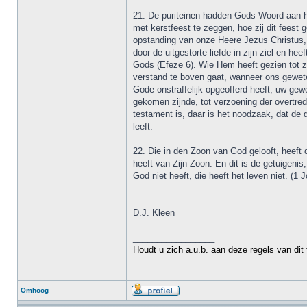
21. De puriteinen hadden Gods Woord aan hun 
met kerstfeest te zeggen, hoe zij dit feest
opstanding van onze Heere Jezus Christus, h
door de uitgestorte liefde in zijn ziel en h
Gods (Efeze 6). Wie Hem heeft gezien tot za
verstand te boven gaat, wanneer ons gewete
Gode onstraffelijk opgeofferd heeft, uw ge
gekomen zijnde, tot verzoening der overtre
testament is, daar is het noodzaak, dat d
leeft.
22. Die in den Zoon van God gelooft, heeft d
heeft van Zijn Zoon. En dit is de getuigenis
God niet heeft, die heeft het leven niet. (1 
D.J. Kleen
_________________
Houdt u zich a.u.b. aan deze regels van dit
Omhoog