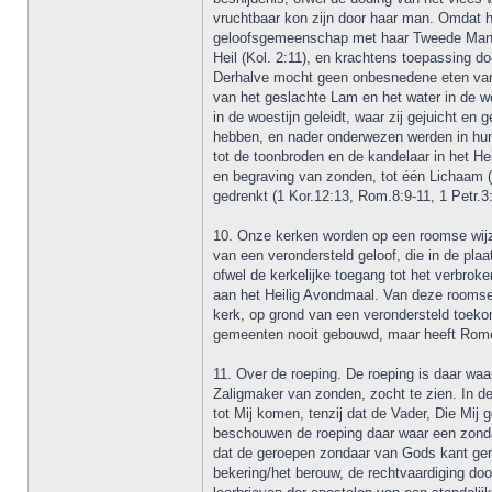
vruchtbaar kon zijn door haar man. Omdat he
geloofsgemeenschap met haar Tweede Man, R
Heil (Kol. 2:11), en krachtens toepassing 
Derhalve mocht geen onbesnedene eten van h
van het geslachte Lam en het water in de wo
in de woestijn geleidt, waar zij gejuicht 
hebben, en nader onderwezen werden in hun v
tot de toonbroden en de kandelaar in het Hei
en begraving van zonden, tot één Lichaam (
gedrenkt (1 Kor.12:13, Rom.8:9-11, 1 Petr.3:
10. Onze kerken worden op een roomse wijz
van een verondersteld geloof, die in de p
ofwel de kerkelijke toegang tot het verbroke
aan het Heilig Avondmaal. Van deze roomse t
kerk, op grond van een verondersteld toekom
gemeenten nooit gebouwd, maar heeft Rome 
11. Over de roeping. De roeping is daar wa
Zaligmaker van zonden, zocht te zien. In d
tot Mij komen, tenzij dat de Vader, Die Mij
beschouwen de roeping daar waar een zondaa
dat de geroepen zondaar van Gods kant ger
bekering/het berouw, de rechtvaardiging do