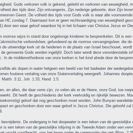
igheid. Gods verkoren volk is gekend, geliefd en verkoren van eeuwigheid, ma
lheid des tijds door, Zijn ontvangenis, Zijn nederige geboorte, door Zijn leven, 
 verworven Geest. De volheid des tijds voor Gods volk is waar alle voornoem
d van HC zondag 7. Daarnaast kon er geen rechtvaardiging van eeuwigheid ge
) door een waar geloof waardoor hij in het lichaam van Christus Jezus en Dien 
 roomse wijze in stand door ongelovige kinderen te besprenkelen. Dit is een 
alvinistische verbondsleer, gefundeerd op de roomse vervangingsleer, die de 
 de uitwendige kerk uit de heidenen in de plaats van Israel beschouwt, wordt 
ot de gemeente Gods worden ingelijfd. Doch later wordt deze veronderstelde inli
n de middenorthodoxie van onze kerken is het kind alrede door de besprengin
hetzelfde als dopen in water hetgeen een beeld van het badwater der wederg
omen foutieve vertaling van onze Statenvertaling weergeeft. Johannes doopte 
 Matth. 3:11, Joh. 1:33, Hand. 1:5.
en, en allen, die daar verre zijn, zo velen als er de Heere, onze God, toe roe
gewerkt. Dit heeft de geschiedenis der kerk veelvuldig en rijkelijk bewezen. 
(toekomstig) geloof dat nog geschonken moet worden. John Bunyan wandelde 
st en geschonken door een waar geloof in Jezus Christus. Die geloofd zal he
6.
e besnijdenis. De ondergang in het doopwater is een teken van de geestelijke
r is een teken van de geestelijke inlijving in de Tweede Adam onder een verv
wat vrucht voortbracht, was het leven onder de ceremoniën der wet (Rom. 2:25,