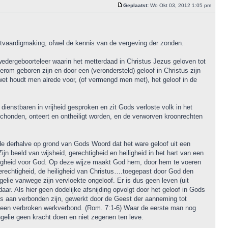
Geplaatst:
Wo Okt 03, 2012 1:05 pm
htvaardigmaking, ofwel de kennis van de vergeving der zonden.
wedergeboorteleer waarin het metterdaad in Christus Jezus geloven tot
rom geboren zijn en door een (verondersteld) geloof in Christus zijn
wet houdt men alrede voor, (of vermengd men met), het geloof in de
 dienstbaren in vrijheid gesproken en zit Gods verloste volk in het
chonden, onteert en ontheiligt worden, en de verworven kroonrechten
de derhalve op grond van Gods Woord dat het ware geloof uit een
ijn beeld van wijsheid, gerechtigheid en heiligheid in het hart van een
chtigheid voor God. Op deze wijze maakt God hem, door hem te voeren
erechtigheid, de heiligheid van Christus….toegepast door God den
lie vanwege zijn vervloekte ongeloof. Er is dus geen leven (uit
r. Als hier geen dodelijke afsnijding opvolgt door het geloof in Gods
tus aan verbonden zijn, gewerkt door de Geest der aanneming tot
r een verbroken werkverbond. (Rom. 7:1-6) Waar de eerste man nog
elie geen kracht doen en niet zegenen ten leve.