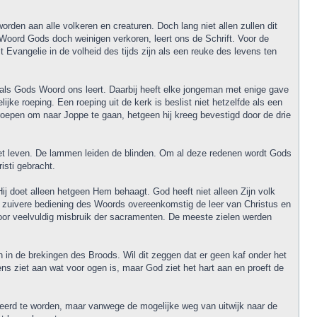
rden aan alle volkeren en creaturen. Doch lang niet allen zullen dit
 Woord Gods doch weinigen verkoren, leert ons de Schrift. Voor de
 Evangelie in de volheid des tijds zijn als een reuke des levens ten
oals Gods Woord ons leert. Daarbij heeft elke jongeman met enige gave
ke roeping. Een roeping uit de kerk is beslist niet hetzelfde als een
roepen om naar Joppe te gaan, hetgeen hij kreeg bevestigd door de drie
het leven. De lammen leiden de blinden. Om al deze redenen wordt Gods
isti gebracht.
j doet alleen hetgeen Hem behaagt. God heeft niet alleen Zijn volk
de zuivere bediening des Woords overeenkomstig de leer van Christus en
door veelvuldig misbruik der sacramenten. De meeste zielen werden
 in de brekingen des Broods. Wil dit zeggen dat er geen kaf onder het
s ziet aan wat voor ogen is, maar God ziet het hart aan en proeft de
seerd te worden, maar vanwege de mogelijke weg van uitwijk naar de