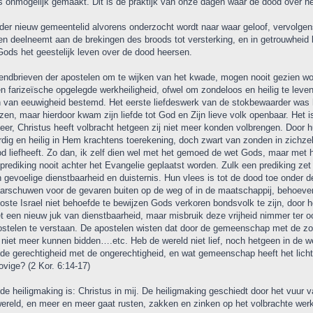
 onmogelijk gemaakt. Dit is de praktijk van onze dagen waar de dood over he
eder nieuw gemeentelid alvorens onderzocht wordt naar waar geloof, vervolgen
n deelneemt aan de brekingen des broods tot versterking, en in getrouwheid b
Gods het geestelijk leven over de dood heersen.
endbrieven der apostelen om te wijken van het kwade, mogen nooit gezien wo
n farizeïsche opgelegde werkheiligheid, ofwel om zondeloos en heilig te leven
n van eeuwigheid bestemd. Het eerste liefdeswerk van de stokbewaarder was 
n, maar hierdoor kwam zijn liefde tot God en Zijn lieve volk openbaar. Het is 
meer, Christus heeft volbracht hetgeen zij niet meer konden volbrengen. Door 
rdig en heilig in Hem krachtens toerekening, doch zwart van zonden in zichzelf
 God liefheeft. Zo dan, ik zelf dien wel met het gemoed de wet Gods, maar me
rediking nooit achter het Evangelie geplaatst worden. Zulk een prediking zet 
 gevoelige dienstbaarheid en duisternis. Hun vlees is tot de dood toe onder 
arschuwen voor de gevaren buiten op de weg of in de maatschappij, behoeven
loste Israel niet behoefde te bewijzen Gods verkoren bondsvolk te zijn, door 
een nieuw juk van dienstbaarheid, maar misbruik deze vrijheid nimmer ter o
ostelen te verstaan. De apostelen wisten dat door de gemeenschap met de zo
niet meer kunnen bidden….etc. Heb de wereld niet lief, noch hetgeen in de w
de gerechtigheid met de ongerechtigheid, en wat gemeenschap heeft het lich
ovige? (2 Kor. 6:14-17)
n de heiligmaking is: Christus in mij. De heiligmaking geschiedt door het vuu
wereld, en meer en meer gaat rusten, zakken en zinken op het volbrachte werk