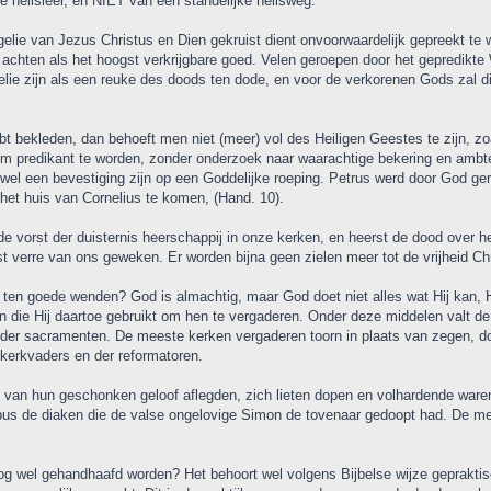
e heilsleer, en NIET van een standelijke heilsweg.
ie van Jezus Christus en Dien gekruist dient onvoorwaardelijk gepreekt te wo
, achten als het hoogst verkrijgbare goed. Velen geroepen door het gepredikte
lie zijn als een reuke des doods ten dode, en voor de verkorenen Gods zal dit
bt bekleden, dan behoeft men niet (meer) vol des Heiligen Geestes te zijn, z
om predikant te worden, zonder onderzoek naar waarachtige bekering en ambtelij
 wel een bevestiging zijn op een Goddelijke roeping. Petrus werd door God ge
et huis van Cornelius te komen, (Hand. 10).
 vorst der duisternis heerschappij in onze kerken, en heerst de dood over 
t verre van ons geweken. Er worden bijna geen zielen meer tot de vrijheid Chr
ten goede wenden? God is almachtig, maar God doet niet alles wat Hij kan, Hi
en die Hij daartoe gebruikt om hen te vergaderen. Onder deze middelen valt 
ik der sacramenten. De meeste kerken vergaderen toorn in plaats van zegen, 
r kerkvaders en der reformatoren.
s van hun geschonken geloof aflegden, zich lieten dopen en volhardende waren
ppus de diaken die de valse ongelovige Simon de tovenaar gedoopt had. De men
nog wel gehandhaafd worden? Het behoort wel volgens Bijbelse wijze geprakti