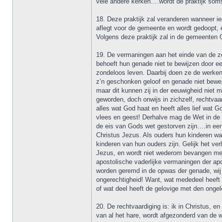
vele andere kerken….wordt de praktijk soms
18. Deze praktijk zal veranderen wanneer i
aflegt voor de gemeente en wordt gedoopt, e
Volgens deze praktijk zal in de gemeenten 
19. De vermaningen aan het einde van de z
behoeft hun genade niet te bewijzen door ee
zondeloos leven. Daarbij doen ze de werke
z’n geschonken geloof en genade niet beweze
maar dit kunnen zij in der eeuwigheid niet 
geworden, doch onwijs in zichzelf, rechtvaa
alles wat God haat en heeft alles lief wat
vlees en geest! Derhalve mag de Wet in de p
de eis van Gods wet gestorven zijn….in een
Christus Jezus. Als ouders hun kinderen wa
kinderen van hun ouders zijn. Gelijk het ver
Jezus, en wordt niet wederom bevangen met 
apostolische vaderlijke vermaningen der ap
worden geremd in de opwas der genade, wij 
ongerechtigheid! Want, wat mededeel heeft 
of wat deel heeft de gelovige met den ongel
20. De rechtvaardiging is: ik in Christus, e
van al het hare, wordt afgezonderd van de 