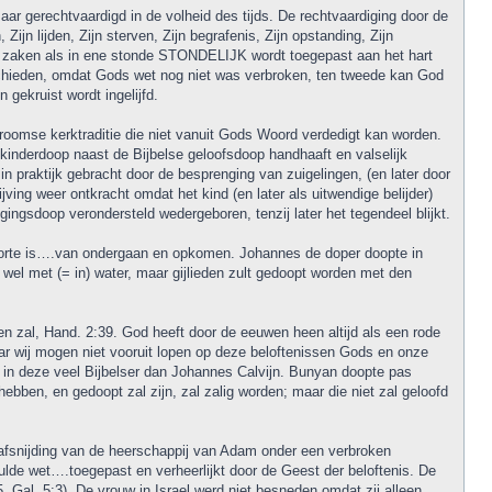
ar gerechtvaardigd in de volheid des tijds. De rechtvaardiging door de
Zijn lijden, Zijn sterven, Zijn begrafenis, Zijn opstanding, Zijn
de zaken als in ene stonde STONDELIJK wordt toegepast aan het hart
schieden, omdat Gods wet nog niet was verbroken, ten tweede kan God
gekruist wordt ingelijfd.
roomse kerktraditie die niet vanuit Gods Woord verdedigt kan worden.
kinderdoop naast de Bijbelse geloofsdoop handhaaft en valselijk
in praktijk gebracht door de besprenging van zuigelingen, (en later door
jving weer ontkracht omdat het kind (en later als uitwendige belijder)
gsdoop verondersteld wedergeboren, tenzij later het tegendeel blijkt.
eboorte is….van ondergaan en opkomen. Johannes de doper doopte in
wel met (= in) water, maar gijlieden zult gedoopt worden met den
pen zal, Hand. 2:39. God heeft door de eeuwen heen altijd als een rode
Maar wij mogen niet vooruit lopen op deze beloftenissen Gods en onze
in deze veel Bijbelser dan Johannes Calvijn. Bunyan doopte pas
bben, en gedoopt zal zijn, zal zalig worden; maar die niet zal geloofd
 afsnijding van de heerschappij van Adam onder een verbroken
ulde wet….toegepast en verheerlijkt door de Geest der beloftenis. De
 Gal. 5:3). De vrouw in Israel werd niet besneden omdat zij alleen