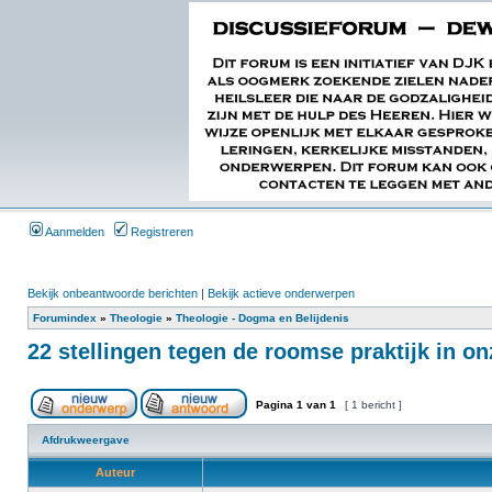
Aanmelden
Registreren
Bekijk onbeantwoorde berichten
|
Bekijk actieve onderwerpen
Forumindex
»
Theologie
»
Theologie - Dogma en Belijdenis
22 stellingen tegen de roomse praktijk in o
Pagina
1
van
1
[ 1 bericht ]
Afdrukweergave
Auteur