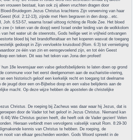
 en vrouwen bestaat, kan ook zij alleen vruchten dragen door
Bloed-Bruidegom Jezus Christus krachtens Zijn verwerving van haar
e Geest (Kol. 2:12-13), zijnde met Hem begraven in den doop…etc.
Joh. 6:53-57, waarna Israel uittoog richting de Rode Zee. Het bloed
ode zee (= teken van de doop) werd Israel onder leiding van de wolkkolom
an het water uit de steenrots, Gods heilige wet in vrijheid ontvangen
estorte bloed bij het brandofferaltaar en het koperen wasvat de toegang
stelijk gedoopt in Zijn vervloekte kruisdood (Rom. 6:3) tot vernietiging
waardoor ze één van zin en eensgevoelend zijn, en tot één Geest
e doop een teken. Dit was het teken van Jona den profeet!
un 18e levensjaar een valse geloofsbelijdenis te laten doen op grond
 de commune voor het eerst deelgenomen aan de eucharistie-viering,
van een historisch geloof een kerkelijk recht en toegang tot deelname
 de jeugd door een on-Bijbelse doop en een valse belijdenis aan de
lijke macht. Op deze wijze hebben de apostelen de christelijke
zus Christus. De roeping bij Zacheus was daar waar hij Jezus, dat is
geroepen door de Vader tot het geloof in Jezus Christus. Niemand kan
 6:44) Wie Christus gezien heeft, die heeft ook de Vader gezien! Velen
onden. Hieraan verbindt men vervolgens valselijk vanuit Rom. 8:29-30
ligmakende kennis van Christus te hebben. De roeping, de
gen nooit van elkaar gescheiden worden. Gods Woord spreekt in de