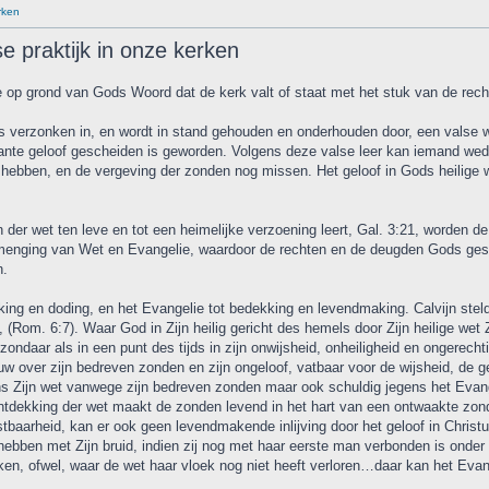
rken
e praktijk in onze kerken
e op grond van Gods Woord dat de kerk valt of staat met het stuk van de rec
 is verzonken in, en wordt in stand gehouden en onderhouden door, een valse 
lante geloof gescheiden is geworden. Volgens deze valse leer kan iemand wede
 hebben, en de vergeving der zonden nog missen. Het geloof in Gods heilige 
n der wet ten leve en tot een heimelijke verzoening leert, Gal. 3:21, worden de
ermenging van Wet en Evangelie, waardoor de rechten en de deugden Gods ges
n.
ing en doding, en het Evangelie tot bedekking en levendmaking. Calvijn stel
(Rom. 6:7). Waar God in Zijn heilig gericht des hemels door Zijn heilige wet Z
zondaar als in een punt des tijds in zijn onwijsheid, onheiligheid en ongere
 over zijn bedreven zonden en zijn ongeloof, vatbaar voor de wijsheid, de g
ns Zijn wet vanwege zijn bedreven zonden maar ook schuldig jegens het Evange
tdekking der wet maakt de zonden levend in het hart van een ontwaakte zondaa
stbaarheid, kan er ook geen levendmakende inlijving door het geloof in Chris
ebben met Zijn bruid, indien zij nog met haar eerste man verbonden is onde
n, ofwel, waar de wet haar vloek nog niet heeft verloren…daar kan het Evang