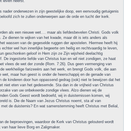
t leven heerst.
s nader onderwezen in zijn geestelijke doop, een eenvoudig getuigenis
eloofd zich te zullen onderwerpen aan de orde en tucht der kerk.
rden als een nieuwe wet…. maar als liefdesbevelen Christi. Gods volk
. Ze dienen te wijken van het kwade, maar dit is iets anders als
het wassen van de gegeselde ruggen der apostelen. Hiermee heeft hij
echter wel hun innerlijke begeerte om heilig en rechtvaardig te leven,
hun geschonken geloof in Hem zijn ze Zijn wijsheid deelachtig
. De ingestorte liefde van Christus kan en wil niet zondigen, ze haat
t het vlees de wet der zonde (Rom. 7:26). Dus geen vermenging van
de werkheilige farizeeërs aan het werk, en brengt Gods volk, die aan
de wet, maar hun geest is onder de heerschappij en de genade van
 de kinderen door hun oppassend gedrag (ook) niet te bewijzen dat het
het niet eten van het gedesemde. Sta dan in de vrijheid van Christus
orzake van uw onbekeerde zondige vlees. Alzo dienen wij de
nden Gods Geest wordt bedroefd, wij in duisternissen komen, wij
ereld is. Die de Naam van Jezus Christus noemt, sta af van
t met de duisternis? En wat samenstemming heeft Christus met Belial,
r van de beproevingen, waardoor de Kerk van Christus gelouterd wordt
 van haar lieve Borg en Zaligmaker.