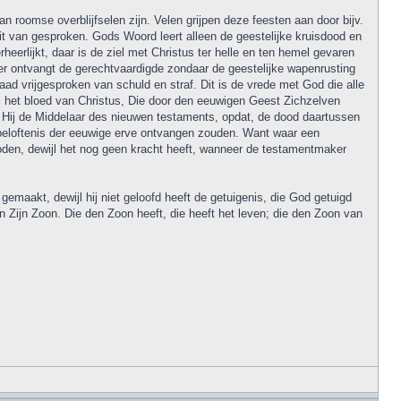
an roomse overblijfselen zijn. Velen grijpen deze feesten aan door bijv.
oit van gesproken. Gods Woord leert alleen de geestelijke kruisdood en
erlijkt, daar is de ziel met Christus ter helle en ten hemel gevaren
 Hier ontvangt de gerechtvaardigde zondaar de geestelijke wapenrusting
ad vrijgesproken van schuld en straf. Dit is de vrede met God die alle
l het bloed van Christus, Die door den eeuwigen Geest Zichzelven
 Hij de Middelaar des nieuwen testaments, opdat, de dood daartussen
e beloftenis der eeuwige erve ontvangen zouden. Want waar een
den, dewijl het nog geen kracht heeft, wanneer de testamentmaker
gemaakt, dewijl hij niet geloofd heeft de getuigenis, die God getuigd
in Zijn Zoon. Die den Zoon heeft, die heeft het leven; die den Zoon van