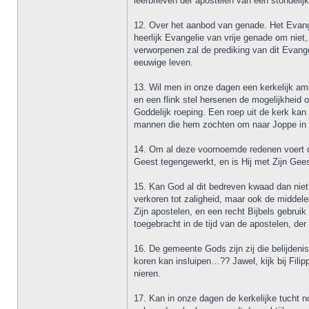
leerbrieven der apostelen van een stondelijk
12. Over het aanbod van genade. Het Evangel
heerlijk Evangelie van vrije genade om niet
verworpenen zal de prediking van dit Evange
eeuwige leven.
13. Wil men in onze dagen een kerkelijk am
en een flink stel hersenen de mogelijkheid 
Goddelijk roeping. Een roep uit de kerk kan
mannen die hem zochten om naar Joppe in h
14. Om al deze voornoemde redenen voert de
Geest tegengewerkt, en is Hij met Zijn Gees
15. Kan God al dit bedreven kwaad dan niet 
verkoren tot zaligheid, maar ook de middel
Zijn apostelen, en een recht Bijbels gebru
toegebracht in de tijd van de apostelen, de
16. De gemeente Gods zijn zij die belijdeni
koren kan insluipen…?? Jawel, kijk bij Fili
nieren.
17. Kan in onze dagen de kerkelijke tucht 