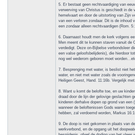
5. Er bestaat geen rechtvaardiging van eeuw
verwerving van Christus is geschiedt in de vo
hemelvaart en door de uitstorting van Zijn
van een verloren zondaar. Dit is de inhou
een zondaar alleen rechtvaardigen (Rom. 5:1
6. Daarnaast houdt men de kerk volgens een
Men meent dit te kunnen staven vanuit de C
verdedigt. Deze on-Bijbelse verbondsleer die
een valse geloofsbelijdenis), die hierdoor t
nog wel wederom geboren moet worden…etc. I
7. Besprenging met water, is beslist niet 
water, en niet met water zoals de vooringen
Heiligen Geest, Hand. 11:16b. Vergelijk met:
8. Want u komt de belofte toe, en uw kinder
draad door de lijn der gelovige geslachten 
kinderen derhalve dopen op grond van een 
wanneer de beloftenissen Gods waren toegepa
hebben, zal verdoemd worden, Markus 16:1
9. De doop is niet gekomen in plaats van d
werkverbond, en de opgang uit het doopwate
besnijdenis, ofwel de doding van het vlees 