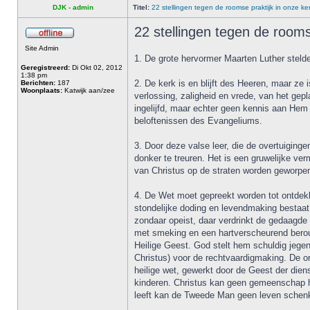
DJK - admin
Titel:
22 stellingen tegen de roomse praktijk in onze ke
22 stellingen tegen de rooms
Site Admin
1. De grote hervormer Maarten Luther steld
Geregistreerd:
Di Okt 02, 2012
1:38 pm
2. De kerk is en blijft des Heeren, maar ze
Berichten:
187
Woonplaats:
Katwijk aan/zee
verlossing, zaligheid en vrede, van het gep
ingelijfd, maar echter geen kennis aan Hem
beloftenissen des Evangeliums.
3. Door deze valse leer, die de overtuiginge
donker te treuren. Het is een gruwelijke v
van Christus op de straten worden geworpe
4. De Wet moet gepreekt worden tot ontdekk
stondelijke doding en levendmaking bestaat, 
zondaar opeist, daar verdrinkt de gedaagde 
met smeking en een hartverscheurend berouw
Heilige Geest. God stelt hem schuldig jege
Christus) voor de rechtvaardigmaking. De on
heilige wet, gewerkt door de Geest der dien
kinderen. Christus kan geen gemeenschap h
leeft kan de Tweede Man geen leven schenke