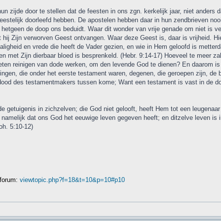
zijde door te stellen dat de feesten in ons zgn. kerkelijk jaar, niet anders d
 geestelijk doorleefd hebben. De apostelen hebben daar in hun zendbrieven no
etgeen de doop ons beduidt. Waar dit wonder van vrije genade om niet is verhe
eeft hij Zijn verworven Geest ontvangen. Waar deze Geest is, daar is vrijheid.
ligheid en vrede die heeft de Vader gezien, en wie in Hem geloofd is metterda
n met Zijn dierbaar bloed is besprenkeld. (Hebr. 9:14-17) Hoeveel te meer za
weten reinigen van dode werken, om den levende God te dienen? En daarom is
dingen, die onder het eerste testament waren, degenen, die geroepen zijn, d
e dood des testamentmakers tussen kome; Want een testament is vast in de do
e getuigenis in zichzelven; die God niet gelooft, heeft Hem tot een leugenaar 
, namelijk dat ons God het eeuwige leven gegeven heeft; en ditzelve leven is 
Joh. 5:10-12)
 forum:
viewtopic.php?f=18&t=10&p=10#p10