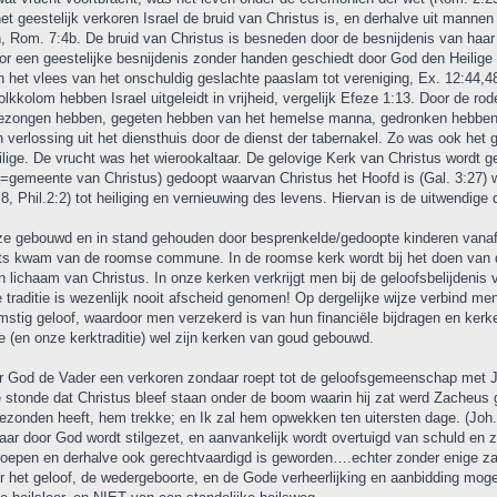
t geestelijk verkoren Israel de bruid van Christus is, en derhalve uit mannen
om. 7:4b. De bruid van Christus is besneden door de besnijdenis van haar 
door een geestelijke besnijdenis zonder handen geschiedt door God den Heilig
et vlees van het onschuldig geslachte paaslam tot vereniging, Ex. 12:44,48, 
lkkolom hebben Israel uitgeleidt in vrijheid, vergelijk Efeze 1:13. Door de r
en gezongen hebben, gegeten hebben van het hemelse manna, gedronken hebben v
erlossing uit het diensthuis door de dienst der tabernakel. Zo was ook het g
lige. De vrucht was het wierookaltaar. De gelovige Kerk van Christus wordt gee
=gemeente van Christus) gedoopt waarvan Christus het Hoofd is (Gal. 3:27) 
8, Phil.2:2) tot heiliging en vernieuwing des levens. Hiervan is de uitwendig
e gebouwd en in stand gehouden door besprenkelde/gedoopte kinderen vanaf h
laats kwam van de roomse commune. In de roomse kerk wordt bij het doen van
n lichaam van Christus. In onze kerken verkrijgt men bij de geloofsbelijdenis 
raditie is wezenlijk nooit afscheid genomen! Op dergelijke wijze verbind men
stig geloof, waardoor men verzekerd is van hun financiële bijdragen en kerke
(en onze kerktraditie) wel zijn kerken van goud gebouwd.
ar God de Vader een verkoren zondaar roept tot de geloofsgemeenschap met Je
e stonde dat Christus bleef staan onder de boom waarin hij zat werd Zacheus 
 gezonden heeft, hem trekke; en Ik zal hem opwekken ten uitersten dage. (Joh.
r door God wordt stilgezet, en aanvankelijk wordt overtuigd van schuld en z
oepen en derhalve ook gerechtvaardigd is geworden….echter zonder enige za
or het geloof, de wedergeboorte, en de Gode verheerlijking en aanbidding mo