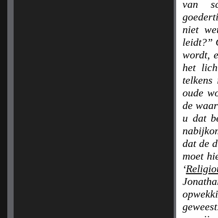
van sc
goedert
niet we
leidt?” 
wordt, e
het lic
telkens
oude wor
de waar
u dat b
nabijk
dat de d
moet hi
‘
Religi
Jonatha
opwekki
geweest