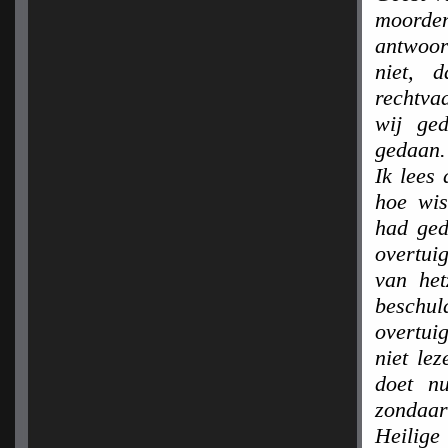
moorde
antwoor
niet, 
rechtva
wij ge
gedaan.
Ik lees
hoe wis
had ged
overtu
van het
beschul
overtui
niet le
doet n
zondaar
Heilige