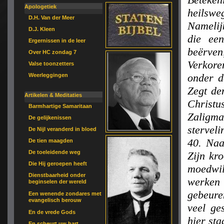
Apologetiek
heilswe
D.H. Van der Meer
Namelij
D.J. Kleen
die ee
Ergernissen in de leer
beërve
Over HC zondag 7
Verkore
Valse toonzetters
onder d
Weerleggingen
Zegt de
Artikelen & Meditaties
Christ
Barmhartige Samaritaan
Zaligma
De gelijkenissen
stervel
De Nijl veranderd in bloed
40. Naa
De tien maagden
De toeleidende weg
Zijn kr
Die Hij geroepen heeft
moedwil
Dienstbaarheid onder
werken
beginselen der wereld
gebeure
Een wenende zondares met
evangelisch berouw
veel ge
En de vrede Gods
hier sta
En scheurt uw hart