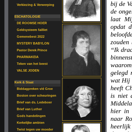
bij de V
Verkiezing & Verwerping
de onge
ESCHATOLOGIE
laat Mi
DE ROOMSE HOER
opdat d
Geldsysteem failliet
beloof
Gemenebest 2022
zouden 
MYSTERY BABYLON
“Ik draa
Pastor Derek Prince
binnens
PHARMAKEIA
waarom 
Teken van het beest
VALSE JODEN
gelegd 
wat Hij 
Kerk & Staat
heeft C
Biddagpreken v/d Groe
is niet
Boston over scheuringen
Middela
Brief van ds. Ledeboer
Brief van Luther
hier in
Gods handelingen
naar Ro
Kerkelijke ambten
heerlijk
Twist tegen uw moeder