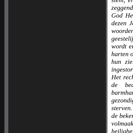
zeggend
God Hem
dezen J
woorde
geestel
wordt er
harten o
hun zi
ingestor
Het rec
de be
barmhar
gezond
sterven
de beker
volmaa
heiligh