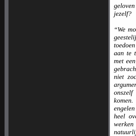
geloven 
jezelf?
“We moe
geestel
toedoen
aan te 
met een 
gebrach
niet zo
argumen
onszel
komen. 
engelen
heel ov
werken
natuurl