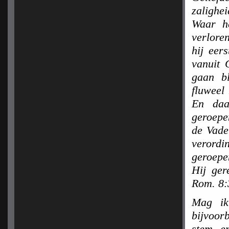
zalighe
Waar he
verlore
hij eer
vanuit 
gaan b
fluweel
En daa
geroepe
de Vade
verordi
geroepe
Hij ger
Rom. 8:
Mag ik
bijvoor
stem, e