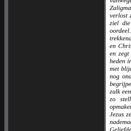
vanweg
Zaligma
verlost
ziel di
oordeel
trekken
en Chri
en zegt
heden i
met bli
nog ond
begrijp
zulk een
zo ste
opmake
Jezus z
nadema
Geliefd