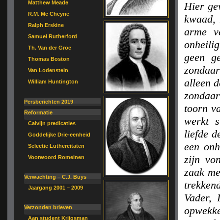
Matthew Meade
Hier ge
R.M. Mc Cheyne
kwaad, 
Ralph Erskine
arme v
Samuel Rutherford
onheilig
Th. Van der Groe
geen g
Thomas Boston
zondaa
Van Lodenstein
alleen d
William Huntington
zondaar
Persberichten 2019
toorn va
Reformatie
werkt s
Calvijn predicaties
liefde 
Goddelijke Drie-eenheid
een onh
Selectie Luthercitaten
zijn vo
Voorwoord Romeinen
zaak me
Verwachting – C.J. Buys
trekken
Jaargang 2001 – 2009
Vader, 
opwekke
Verzonden brieven
Aan student Krijgsman