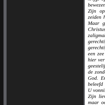
bewezen,
Zijn op
zeiden 
Maar ge
Christ
zaligma
gerecht
gerecht
een zee
hier ve
geestel
de zond
God. E
beleefd
U vonni
Zijn li
maar oo