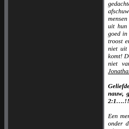
gedac
afschuw
mensen 
uit hun
goed in
troost 
niet ui
komt! D
niet v
Jonatha
Geliefd
nauw, g
2:1….!
Een men
onder d