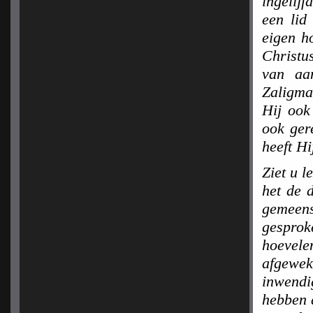
ingelij
een lid
eigen h
Christu
van aan
Zaligmak
Hij ook
ook ger
heeft Hi
Ziet u l
het de 
gemeens
gesprok
hoevel
afgewek
inwendi
hebben 