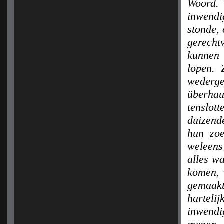
Woord. 
inwendi
stonde,
gerecht
kunnen 
lopen.
wederge
überhau
tenslot
duizend
hun zo
weleens
alles wa
komen, 
gemaak
hartel
inwendi