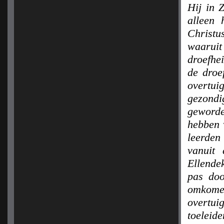
Hij in Z
alleen 
Christ
waaruit
droefhei
de droe
overtui
gezondi
geworde
hebben v
leerden
vanuit 
Ellende
pas do
omkomen
overtui
toeleid