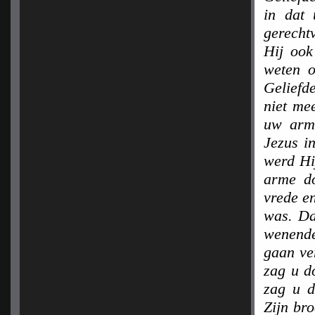
in dat 
gerecht
Hij ook
weten 
Geliefd
niet me
uw arme
Jezus i
werd Hi
arme do
vrede en
was. Da
wenende
gaan ver
zag u d
zag u d
Zijn br