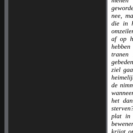
menen 
geworden
nee, ma
die in 
omzeile
af op 
hebben 
tranen
gebeden
ziel ga
heimeli
de nimm
wanneer
het dan
sterven?
plat in
bewenen,
krijgt 