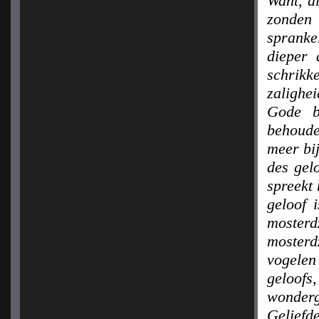
Want, al
zonden
spranke
dieper 
schrikk
zalighe
Gode b
behoude
meer bij
des gel
spreekt 
geloof 
mosterd
moster
vogelen
geloof
wonderg
Geliefde