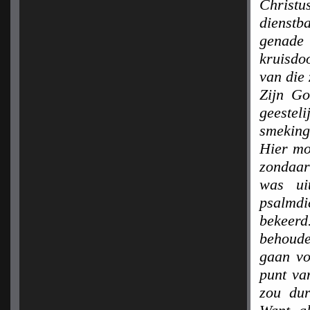
Christu
dienstb
genade
kruisdo
van die 
Zijn Go
geesteli
smeking
Hier mo
zondaar
was ui
psalmd
bekeerd
behoude
gaan vo
punt va
zou du