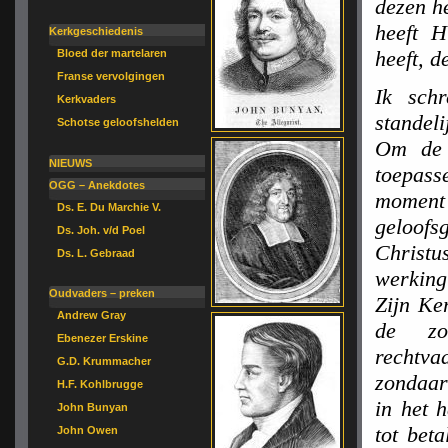
dezen he
heeft H
Kerkgeschiedenis
heeft, d
Bloed der martelaren
Franse vervolgingen
Ik sch
Kerkvaders
standel
Schotse geloofshelden
Om de 
NIEUWS
toepass
OGG – Anekdotes
moment
Ds. E. Du Marchie V.
geloofs
Ds. Joh. v/d Poel
Christu
Ds. L. Gebraad
werking
Oudvaders – preken
Zijn Ke
Andrew Gray
de zo
Ebenezer Erskine
rechtva
G.D. Krummacher
zondaar 
H.F. Kohlbrugge
in het 
John Bunyan
tot bet
John Owen