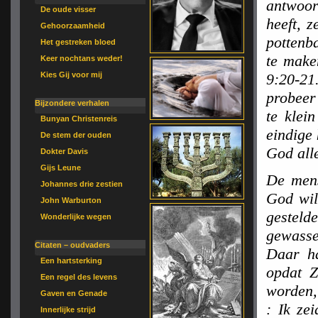
antwoor
De oude visser
heeft, 
Gehoorzaamheid
pottenb
Het gestreken bloed
te make
Keer nochtans weder!
Kies Gij voor mij
9:20-21
probeer
Bijzondere verhalen
te klei
Bunyan Christenreis
eindige
De stem der ouden
God all
Dokter Davis
Gijs Leune
De mens
Johannes drie zestien
God wil
John Warburton
gesteld
Wonderlijke wegen
gewasse
Citaten – oudvaders
Daar ha
Een hartsterking
opdat Z
Een regel des levens
worden,
Gaven en Genade
: Ik ze
Innerlijke strijd