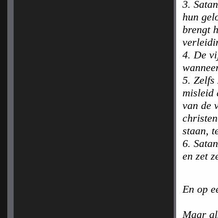
3. Satan
hun gel
brengt 
verleidi
4. De v
wanneer 
5. Zelfs
misleid
van de 
christe
staan, t
6. Sata
en zet z
En op ee
Maar al