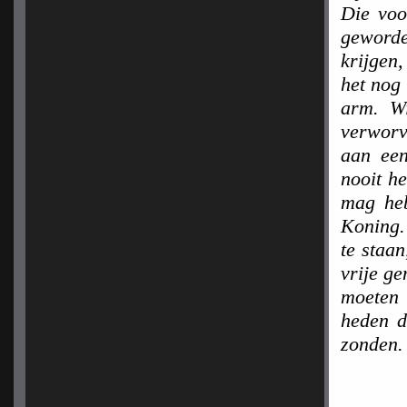
Die voo
geword
krijgen
het nog 
arm. Wi
verworv
aan ee
nooit he
mag heb
Koning.
te staa
vrije ge
moeten 
heden d
zonden.