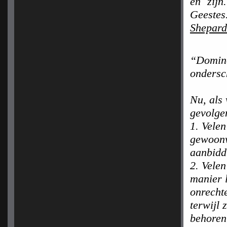
en zij
Geeste
Shepard
“Domine
ondersc
Nu, als 
gevolge
1. Vele
gewoonw
aanbiddi
2. Velen
manier 
onrechte
terwijl 
behoren