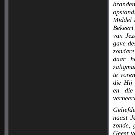
brande
opstand
Middel 
Bekeert
van Jez
gave de
zondare
daar h
zaligma
te vore
die Hij
en die
verheerl
Geliefd
naast J
zonde, 
Geest v