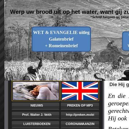
Werp uw brood uit op het water, want gij z
“Schrijf hetgeen gij gezi
WET & EVANGELIE uitleg
Galatenbrief
+ Romeinenbrief
Die Hij 
En die 
geroepe
NIEUWS
PREKEN OP MP3
gerechtv
Prof. Walter J. Veith
http://preken.mobi
Hij ook 
LUISTERBOEKEN
CORONAWAANZIN
Beteken