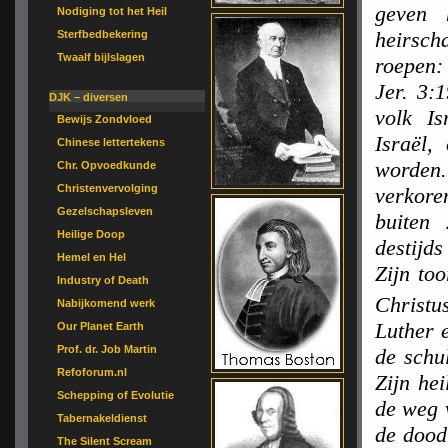
geven 
Nodiging tot het Heil
heirsch
Sterfbedbekering
Twaalf bijlslagen
roepen:
Jer. 3:
DJK – diversen
volk Is
Bewijs Zondvloed
Israël,
Chinese lettertekens
worden
Chr. Opvoedkunde
Christenvervolging
verkore
Gezelschapsleven
buiten
Heilige Doop
destijds
Hemel en Hel
Zijn too
Industry of Death
Christu
Nabijkomend werk
Luther 
Our Planet Earth
Prof. dr. Job Martin
de schu
Refoforum.nl
Zijn he
Schepping of Evolutie
de weg 
Tabernakeldienst
de dood
The Silent Scream