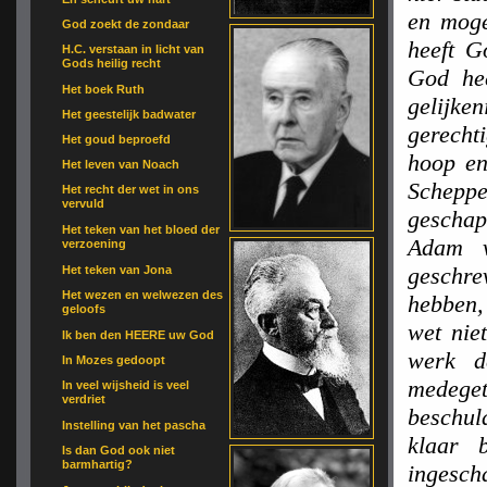
en moge
God zoekt de zondaar
heeft G
H.C. verstaan in licht van
Gods heilig recht
God he
Het boek Ruth
gelijke
Het geestelijk badwater
gerecht
Het goud beproefd
hoop en
Het leven van Noach
Scheppe
Het recht der wet in ons
vervuld
geschap
Het teken van het bloed der
Adam v
verzoening
geschr
Het teken van Jona
Het wezen en welwezen des
hebben, 
geloofs
wet nie
Ik ben den HEERE uw God
werk d
In Mozes gedoopt
medege
In veel wijsheid is veel
verdriet
beschul
Instelling van het pascha
klaar 
Is dan God ook niet
barmhartig?
ingesc