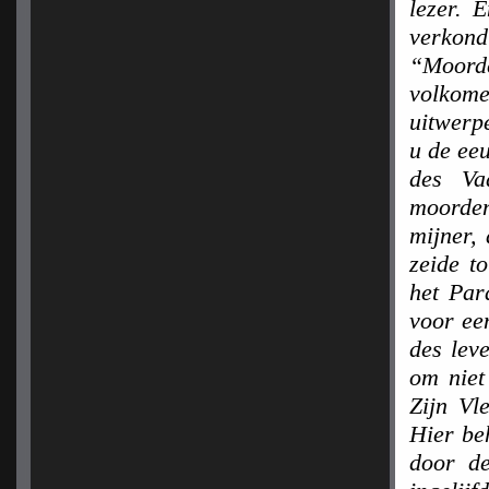
lezer. 
verkond
“Moord
volkome
uitwerpe
u de eeu
des Va
moorden
mijner,
zeide t
het Para
voor ee
des lev
om niet
Zijn Vl
Hier be
door de