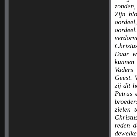
zonden,
Zijn bl
oordeel
oordee
verdor
Christu
Daar wo
kunnen 
Vaders 
Geest. 
zij dit 
Petrus 
broeder
zielen 
Christu
reden d
dewelke