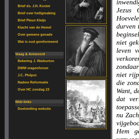
inwendi
Brief ds. J.H. Koster
Jezus 
Brief over heiligmaking
Hoevele
Brief Pleun Kleijn
durven 
Klacht van de Hemel
beginse
Over gemene genade
niet ge
Wat is oud gereformeerd
leven v
Vraag & Antwoord
verkore
Bekering J. Warburton
zondaar
DWW vragenforum
niet ri
J.C. Philpot
die zon
Nadere Reformatie
Want, d
Over HC zondag 23
dat ve
Web-links
toepass
Doelstelling website
nu Zach
vijgebo
Hem ge