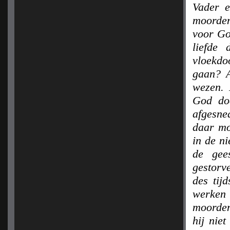
Vader e
moorden
voor Go
liefde
vloekdo
gaan? A
wezen. 
God do
afgesne
daar mo
in de n
de gee
gestorv
des tij
werken
moorden
hij nie