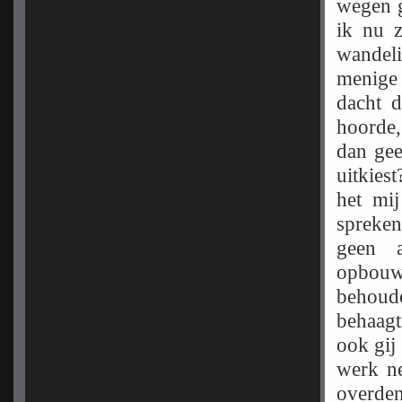
wegen g
ik nu 
wandel
menige 
dacht d
hoorde,
dan gee
uitkies
het mi
spreken
geen 
opbouwi
behoud
behaagt
ook gij
werk ne
overden