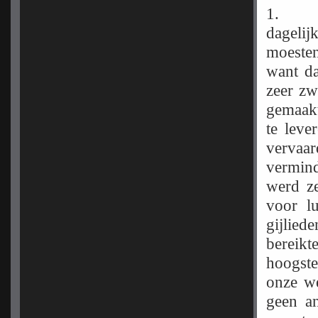
dagelij
moeste
want da
zeer zw
gemaakt
te leve
vervaar
vermin
werd z
voor l
gijlied
bereik
hoogste
onze w
geen a