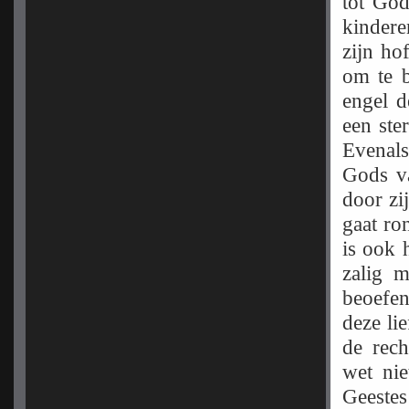
tot God
kinder
zijn hof
om te b
engel d
een ste
Evenals
Gods va
door zi
gaat ro
is ook 
zalig 
beoefen
deze li
de rech
wet nie
Geeste