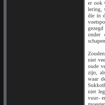
er ook w
lering,
die in 
voetspo
gezegd 
onder 
schape
Zouden 
niet ve
oude v
zijn, a
waar de
Sukkoth
niet l
vuur- e
moesten