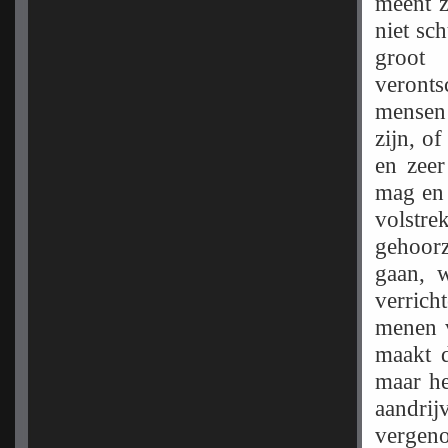
meent z
niet sc
groot 
veront
mensen
zijn, o
en zeer
mag en 
volstre
gehoorz
gaan, 
verrich
menen v
maakt d
maar he
aandri
vergeno