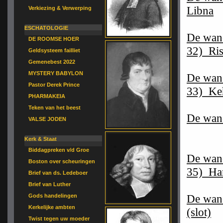
Libna
Verkiezing & Verwerping
ESCHATOLOGIE
De wand
DE ROOMSE HOER
32) Ris
Geldsysteem failliet
Gemenebest 2022
MYSTERY BABYLON
De wand
Pastor Derek Prince
33) Ke
PHARMAKEIA
Teken van het beest
De wand
VALSE JODEN
Kerk & Staat
Biddagpreken v/d Groe
De wand
Boston over scheuringen
35) Ha
Brief van ds. Ledeboer
Brief van Luther
De wand
Gods handelingen
Kerkelijke ambten
(slot)
Twist tegen uw moeder