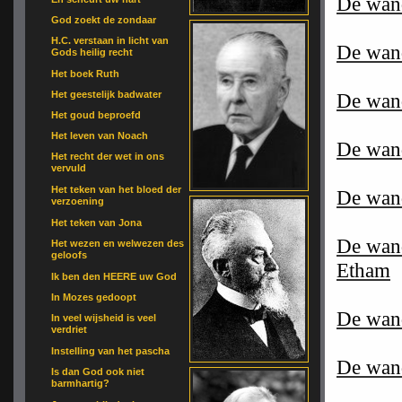
De wand
God zoekt de zondaar
H.C. verstaan in licht van
De wand
Gods heilig recht
Het boek Ruth
Het geestelijk badwater
De wand
Het goud beproefd
Het leven van Noach
De wand
Het recht der wet in ons
vervuld
Het teken van het bloed der
De wand
verzoening
Het teken van Jona
De wand
Het wezen en welwezen des
geloofs
Etham
Ik ben den HEERE uw God
In Mozes gedoopt
De wand
In veel wijsheid is veel
verdriet
Instelling van het pascha
De wand
Is dan God ook niet
barmhartig?