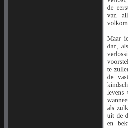
de eers
van al
volkome
Maar ie
dan, al
verloss
voorste
te zull
de vas
kindsc
levens 
wanneer
als zul
uit de 
en bek