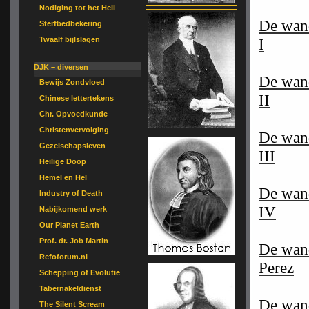
Nodiging tot het Heil
De wand
Sterfbedbekering
Twaalf bijlslagen
I
DJK – diversen
De wand
Bewijs Zondvloed
II
Chinese lettertekens
Chr. Opvoedkunde
Christenvervolging
De wand
Gezelschapsleven
III
Heilige Doop
Hemel en Hel
De wand
Industry of Death
IV
Nabijkomend werk
Our Planet Earth
Prof. dr. Job Martin
De wand
Refoforum.nl
Perez
Schepping of Evolutie
Tabernakeldienst
De wand
The Silent Scream