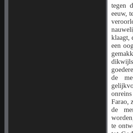
tegen d
eeuw, t
veroor
nauweli
klaagt,
een oog
gemakke
dikwijl
goedere
de me
gelijkv
onrein
Farao, 
de me
worden,
te ontw