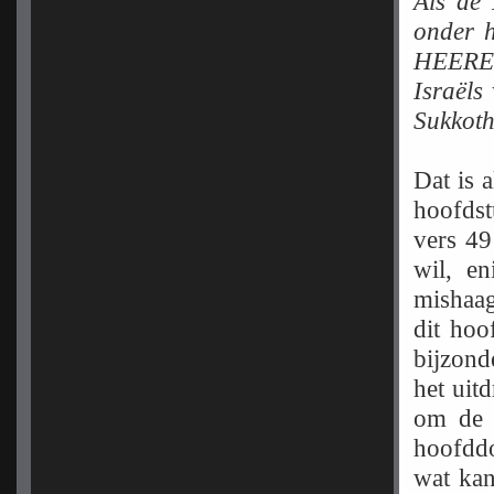
Als de
onder h
HEERE g
Israëls
Sukkoth
Dat is a
hoofdst
vers 49
wil, en
mishaag
dit hoo
bijzond
het uitd
om de 
hoofddo
wat kan