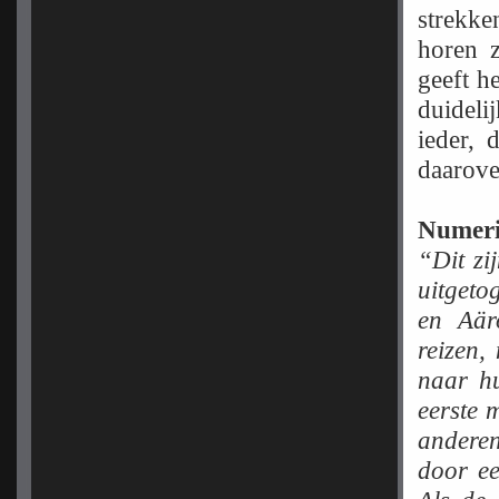
strekke
horen 
geeft h
duideli
ieder, 
daarove
Numeri
“Dit zi
uitgeto
en Aär
reizen,
naar hu
eerste 
anderen
door e