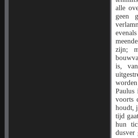
alle ov
geen g
verlam
evenal
meende
zijn; 
bouwval
is, va
uitgest
worden 
Paulus 
voorts 
houdt, 
tijd gaa
hun ti
dusver 