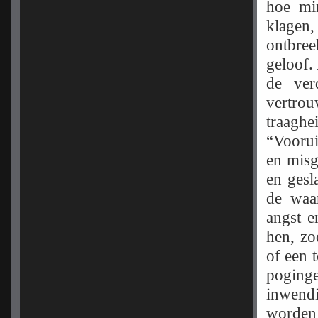
hoe mi
klagen,
ontbre
geloof.
de ver
vertro
traagh
“Vooruit
en misg
en gesl
de waar
angst e
hen, zo
of een 
poging
inwendi
worden 