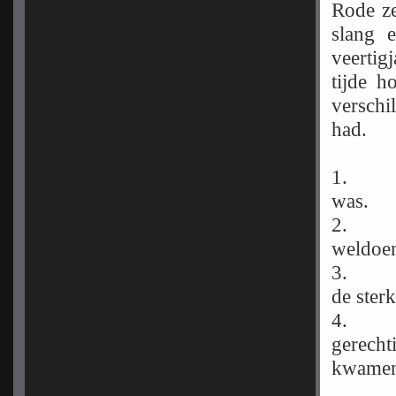
Rode ze
slang 
veertig
tijde h
versch
had.
1
was.
weldoe
3
de ster
gerech
kwamen;