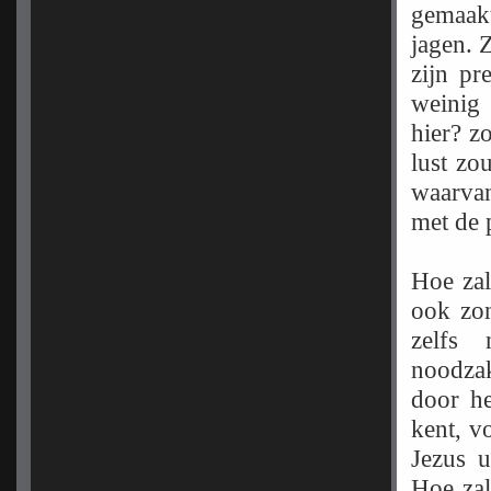
gemaak
jagen. 
zijn pr
weinig
hier? z
lust zo
waarvan
met de 
Hoe zal
ook zon
zelfs
noodza
door he
kent, v
Jezus u
Hoe zal