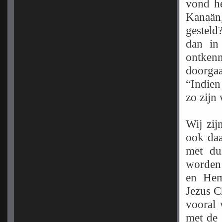
vond he
Kanaän;
gesteld
dan in
ontken
doorgaa
“Indien
zo zijn 
Wij zij
ook daa
met dui
worden 
en Hem
Jezus Ch
vooral 
met de