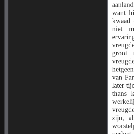
aanlan
want hi
kwaad e
niet m
ervarin
vreugde
groot 
vreugde
hetgeen
van Far
later ti
thans 
werkel
vreugd
zijn, a
worstel
verlost