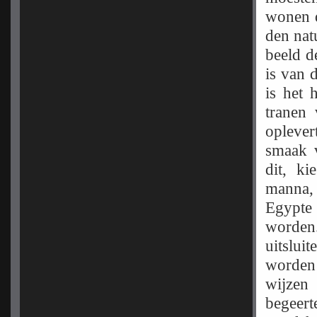
wonen d
den nat
beeld d
is van 
is het 
tranen
oplever
smaak v
dit, ki
manna, 
Egypte 
worden
uitslui
worden 
wijzen 
begeert