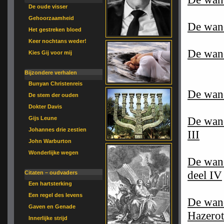
De oude visser
Gehoorzaamheid
De wan
Het gestreken bloed
Keer nochtans weder!
De wand
Kies Gij voor mij
Bijzondere verhalen
Bunyan Christenreis
De wand
De stem der ouden
Dokter Davis
De wand
Gijs Leune
Johannes drie zestien
III
John Warburton
Wonderlijke wegen
De wand
deel IV
Citaten – oudvaders
Een hartsterking
Een regel des levens
De wand
Gaven en Genade
Hazero
Innerlijke strijd