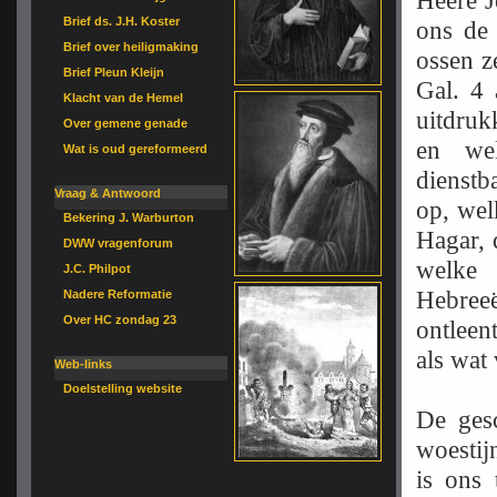
Heere J
Brief ds. J.H. Koster
ons de 
Brief over heiligmaking
ossen z
Brief Pleun Kleijn
Gal. 4 
Klacht van de Hemel
uitdruk
Over gemene genade
en we
Wat is oud gereformeerd
dienstba
Vraag & Antwoord
op, wel
Bekering J. Warburton
Hagar, 
DWW vragenforum
welke 
J.C. Philpot
Hebree
Nadere Reformatie
Over HC zondag 23
ontleen
als wat
Web-links
Doelstelling website
De gesc
woestijn
is ons