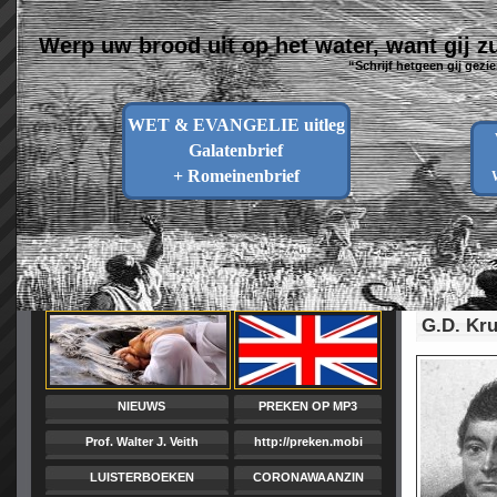
Werp uw brood uit op het water, want gij z
“Schrijf hetgeen gij gezi
WET & EVANGELIE uitleg
Galatenbrief
+ Romeinenbrief
G.D. Kr
NIEUWS
PREKEN OP MP3
Prof. Walter J. Veith
http://preken.mobi
LUISTERBOEKEN
CORONAWAANZIN