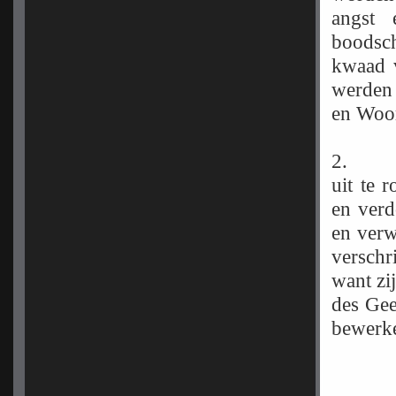
angst 
boodsch
kwaad 
werden 
en Woor
2
uit te 
en verd
en verw
verschr
want zij
des Gee
bewerke