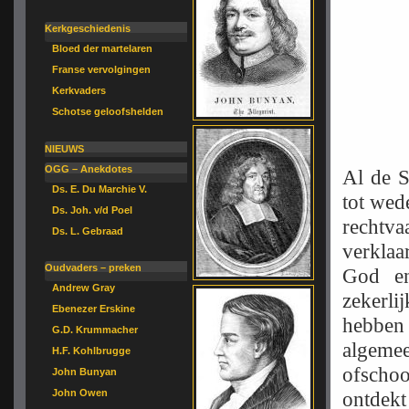
Kerkgeschiedenis
Bloed der martelaren
Franse vervolgingen
Kerkvaders
Schotse geloofshelden
NIEUWS
OGG – Anekdotes
Al de S
Ds. E. Du Marchie V.
tot wede
Ds. Joh. v/d Poel
rechtva
Ds. L. Gebraad
verklaa
Oudvaders – preken
God en
Andrew Gray
zekerli
Ebenezer Erskine
hebben 
G.D. Krummacher
algemeen
H.F. Kohlbrugge
ofschoo
John Bunyan
John Owen
ontdekt 