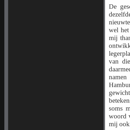
De ges
deze
nieuwte
wel het
mij tha
ontwikk
legerpl
van die
daarmed
namen 
Hamburg
gewicht
beteken
soms mo
woord v
mij ook 