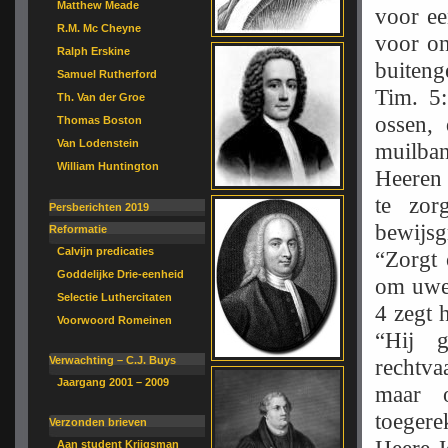
Matthew Meade
voor ee
R.M. Mc Cheyne
voor on
Ralph Erskine
buiteng
Samuel Rutherford
Tim. 5
Th. Van der Groe
ossen, 
Thomas Boston
Van Lodenstein
muilban
William Huntington
Heeren 
te zor
Persberichten 2019
bewijsg
Reformatie
Calvijn predicaties
“Zorgt 
Goddelijke Drie-eenheid
om uwen
Selectie Luthercitaten
4 zegt 
Voorwoord Romeinen
“Hij 
Verwachting – C.J. Buys
rechtva
Jaargang 2001 – 2009
maar 
toeger
Verzonden brieven
Aan student Krijgsman