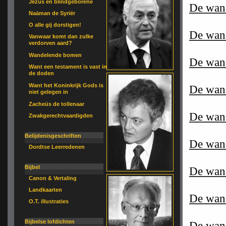
Jezus en blindgeborene
De wand
Naäman de Syriër
O alle gij dorstigen!
De wand
Vanwaar komt dan zulke
verdorven aard?
Wandelende bomen
De wand
Want een testament is vast in
de doden
Want het Koninkrijk Gods is
De wand
niet gelegen in
Zacheüs de tollenaar
De wand
Zwakgerechtvaardigden
Belijdenisgeschriften
De wand
Dordtse Leerredenen
Bijbel
De wand
Canon & Vertaling
Landkaarten
De wand
O.T. illustraties
Bijbelse lofdichten
De wand