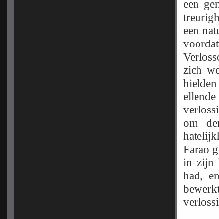
een ge
treurig
een nat
voorda
Verlos
zich we
hielde
ellend
verloss
om den
hatelij
Farao ge
in zijn
had, en
bewerkt
verlossi