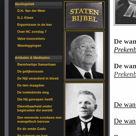
Apologetiek
D.H. Van der Meer
D.J. Kleen
Ergernissen in de leer
Over HC zondag 7
Valse toonzetters
De wan
Weerleggingen
Preken
Artikelen & Meditaties
De wan
Barmhartige Samaritaan
De gelijkenissen
Prekenb
De Nijl veranderd in bloed
De tien maagden
De toeleidende weg
Die Hij geroepen heeft
De wand
Dienstbaarheid onder
beginselen der wereld
Een wenende zondares met
De wand
evangelisch berouw
En de vrede Gods
En scheurt uw hart