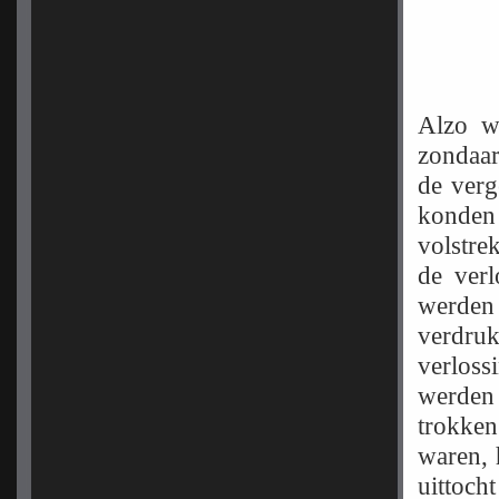
Alzo w
zondaar
de verg
konden 
volstre
de verl
werde
verdru
verloss
werden
trokken
waren, 
uittoc