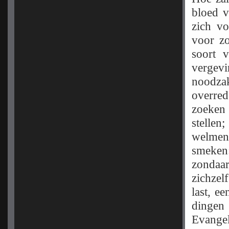
bloed v
zich v
voor z
soort 
vergev
noodza
overre
zoeken 
stelle
welmen
smeken:
zondaar
zichzel
last, e
dingen
Evangel