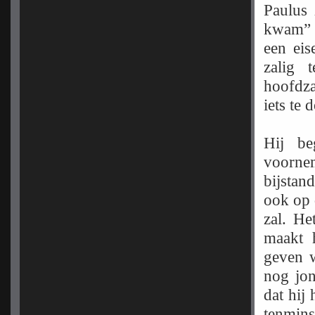
Paulus 
kwam” R
een eis
zalig 
hoofdza
iets te 
Hij be
voorne
bijstan
ook op 
zal. He
maakt 
geven w
nog jon
dat hij 
tenmins