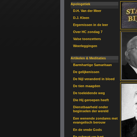
Apologetiek
D.H. Van der Meer
D.J. Kleen
Ergernissen in de leer
Over HC zondag 7
Valse toonzetters
Weerleggingen
Artikelen & Meditaties
Barmhartige Samaritaan
De gelijkenissen
De Nijl veranderd in bloed
De tien maagden
De toeleidende weg
Die Hij geroepen heeft
Dienstbaarheid onder
beginselen der wereld
Een wenende zondares met
evangelisch berouw
En de vrede Gods
En scheurt uw hart