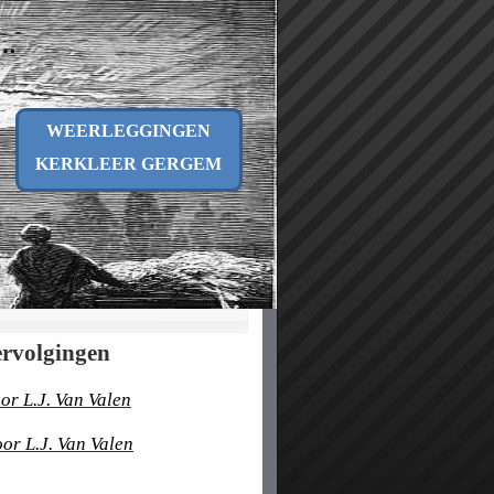
n…
WEERLEGGINGEN
KERKLEER GERGEM
ervolgingen
r L.J. Van Valen
or L.J. Van Valen