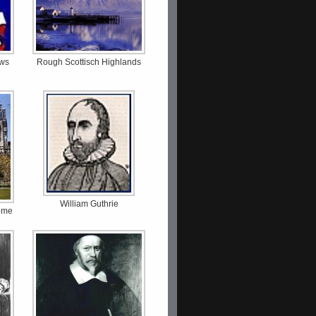
ews
Rough Scottisch Highlands
William Guthrie
home