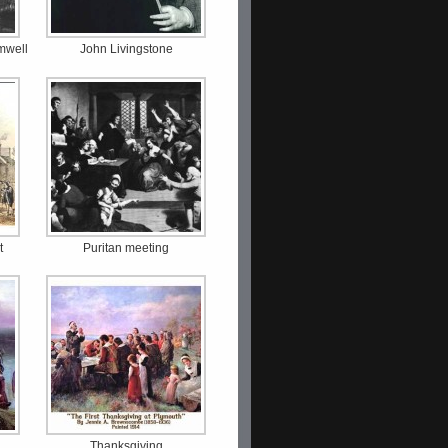
mwell
John Livingstone
t
Puritan meeting
Thanksgiving