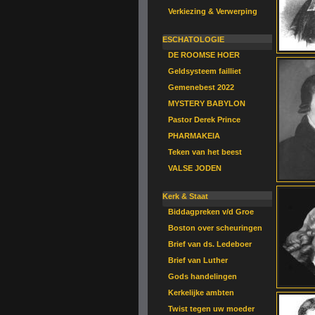
Verkiezing & Verwerping
ESCHATOLOGIE
DE ROOMSE HOER
Geldsysteem failliet
Gemenebest 2022
MYSTERY BABYLON
Pastor Derek Prince
PHARMAKEIA
Teken van het beest
VALSE JODEN
Kerk & Staat
Biddagpreken v/d Groe
Boston over scheuringen
Brief van ds. Ledeboer
Brief van Luther
Gods handelingen
Kerkelijke ambten
Twist tegen uw moeder