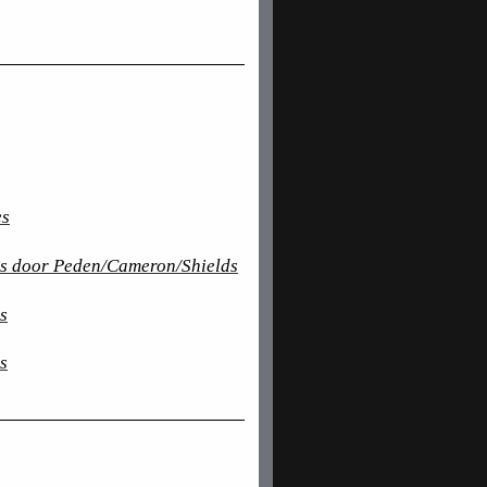
es
es door Peden/Cameron/Shields
s
s