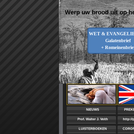
Werp uw brood uit op he
WET & EVANGELIE 
Galatenbrief
+ Romeinenbrie
NIEUWS
PREK
Prof. Walter J. Veith
http:/
LUISTERBOEKEN
CORON