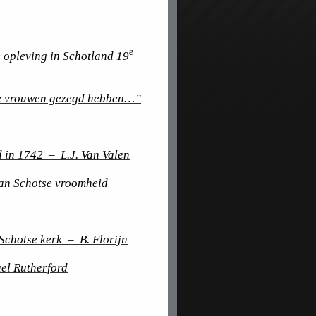
e
 opleving in Schotland 19
de vrouwen gezegd hebben…”
d in 1742 – L.J. Van Valen
an Schotse vroomheid
 Schotse kerk – B. Florijn
uel Rutherford