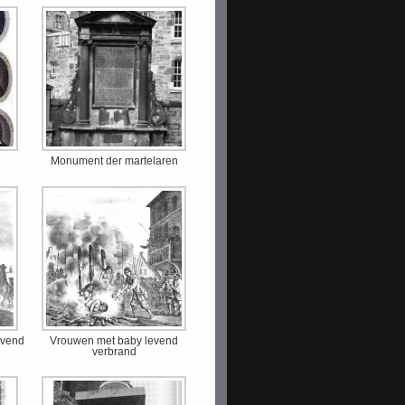
Monument der martelaren
evend
Vrouwen met baby levend
verbrand