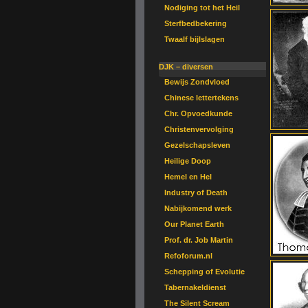
Nodiging tot het Heil
Sterfbedbekering
Twaalf bijlslagen
DJK – diversen
Bewijs Zondvloed
Chinese lettertekens
Chr. Opvoedkunde
Christenvervolging
Gezelschapsleven
Heilige Doop
Hemel en Hel
Industry of Death
Nabijkomend werk
Our Planet Earth
Prof. dr. Job Martin
Refoforum.nl
Schepping of Evolutie
Tabernakeldienst
The Silent Scream