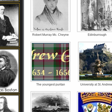
Robert Murray Mc. Cheyne
Edinburrough
The youngest puritan
University at St. Andre