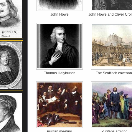
John Howe
John Howe and Oliver Cro
Thomas Halyburton
The Scottisch covenan
Puritan meeting
Puritans arriving