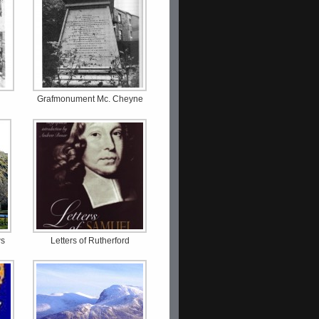
Grafmonument Mc. Cheyne
ws
Letters of Rutherford