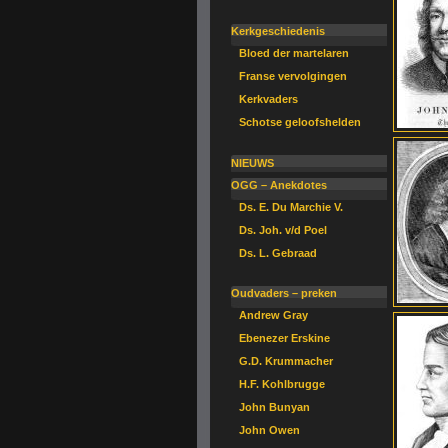
Kerkgeschiedenis
Bloed der martelaren
Franse vervolgingen
Kerkvaders
Schotse geloofshelden
NIEUWS
OGG – Anekdotes
Ds. E. Du Marchie V.
Ds. Joh. v/d Poel
Ds. L. Gebraad
Oudvaders – preken
Andrew Gray
Ebenezer Erskine
G.D. Krummacher
H.F. Kohlbrugge
John Bunyan
John Owen