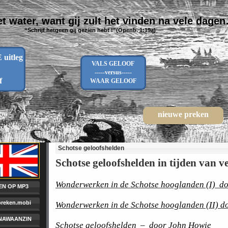
t water, want gij zult het vinden na vele dage
“Schrijf hetgeen gij gezien hebt !”(Openb. 1:19a)
uitleg
VALS GELOOF
-----versus-----
f
WAAR GELOOF
nieuwe preken
Schotse geloofshelden
Schotse geloofshelden in tijden van v
Wonderwerken in de Schotse hooglanden (I) doo
EN OP MP3
/preken.mobi
Wonderwerken in de Schotse hooglanden (II) do
AWAANZIN
Schotse geloofshelden
–
door
John Howie