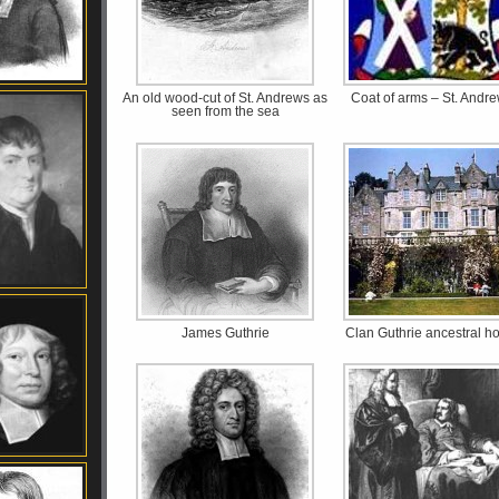
An old wood-cut of St. Andrews as
Coat of arms – St. Andr
seen from the sea
James Guthrie
Clan Guthrie ancestral 