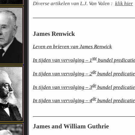
Diverse artikelen van L.J. Van Valen :
klik hier
James Renwick
Leven en brieven van James Renwick
ste
In tijden van vervolging – 1
bundel predicati
de
In tijden van vervolging – 2
bundel predicati
de
In tijden van vervolging – 3
bundel predicatie
de
In tijden van vervolging – 4
bundel predicatie
James and William Guthrie