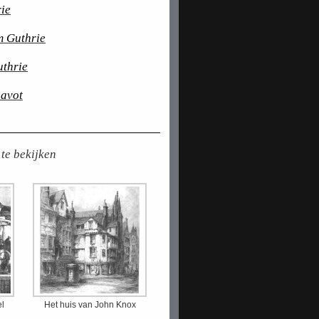
rie
m Guthrie
uthrie
havot
 te bekijken
l
Het huis van John Knox