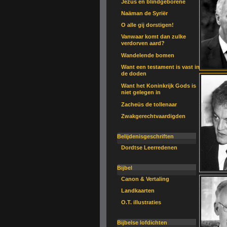
Jezus en blindgeborene
Naäman de Syriër
O alle gij dorstigen!
Vanwaar komt dan zulke
verdorven aard?
Wandelende bomen
Want een testament is vast in
de doden
Want het Koninkrijk Gods is
niet gelegen in
Zacheüs de tollenaar
Zwakgerechtvaardigden
Belijdenisgeschriften
Dordtse Leerredenen
Bijbel
Canon & Vertaling
Landkaarten
O.T. illustraties
Bijbelse lofdichten