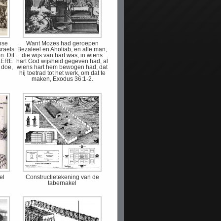
nse
Want Mozes had geroepen
sraels
Bezaleel en Aholiab, en alle man,
n: Dit
die wijs van hart was, in wiens
HEERE
hart God wijsheid gegeven had, al
 doe,
wiens hart hem bewogen had, dat
hij toetrad tot het werk, om dat te
maken, Exodus 36:1-2.
el
Constructietekening van de
tabernakel