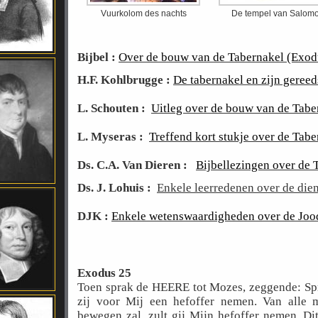
Vuurkolom des nachts
De tempel van Salom
Bijbel :
Over de bouw van de Tabernakel (Exod
H.F. Kohlbrugge :
De tabernakel en zijn geree
L. Schouten :
Uitleg over de bouw van de Tabe
L. Myseras :
Treffend kort stukje over de Tabe
Ds. C.A. Van Dieren :
Bijbellezingen
over de 
.
Ds. J. Lohuis :
Enkele leerredenen over de die
DJK :
Enkele wetenswaardigheden over de Jood
Exodus 25
Toen sprak de HEERE tot Mozes, zeggende: Spre
zij voor Mij een hefoffer nemen. Van alle m
bewegen zal, zult gij Mijn hefoffer nemen. Dit