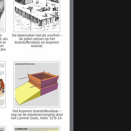
en
De tabernakel met de voorhof –
; als
de pijlen wijzen op het
s er
brandofferaltaar en koperen
Hem
wasvat.
Jes.
l
Het koperen brandofferaltaar –
zag op de plaatsvervanging door
het Lamme Gods, Hebr. 10:8-14.