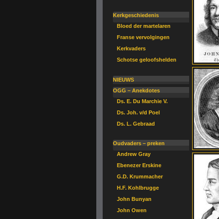
Kerkgeschiedenis
Bloed der martelaren
Franse vervolgingen
Kerkvaders
Schotse geloofshelden
NIEUWS
OGG – Anekdotes
Ds. E. Du Marchie V.
Ds. Joh. v/d Poel
Ds. L. Gebraad
Oudvaders – preken
Andrew Gray
Ebenezer Erskine
G.D. Krummacher
H.F. Kohlbrugge
John Bunyan
John Owen