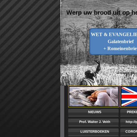
Werp uw brood uit op he
WET & EVANGELIE 
Galatenbrief
+ Romeinenbrie
NIEUWS
PREK
Prof. Walter J. Veith
http:/
LUISTERBOEKEN
CORON