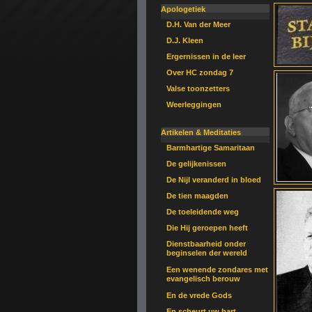
Apologetiek
D.H. Van der Meer
D.J. Kleen
Ergernissen in de leer
Over HC zondag 7
Valse toonzetters
Weerleggingen
Artikelen & Meditaties
Barmhartige Samaritaan
De gelijkenissen
De Nijl veranderd in bloed
De tien maagden
De toeleidende weg
Die Hij geroepen heeft
Dienstbaarheid onder
beginselen der wereld
Een wenende zondares met
evangelisch berouw
En de vrede Gods
En scheurt uw hart