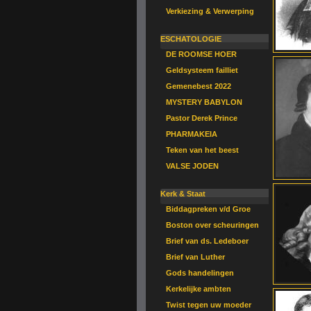
Verkiezing & Verwerping
ESCHATOLOGIE
DE ROOMSE HOER
Geldsysteem failliet
Gemenebest 2022
MYSTERY BABYLON
Pastor Derek Prince
PHARMAKEIA
Teken van het beest
VALSE JODEN
Kerk & Staat
Biddagpreken v/d Groe
Boston over scheuringen
Brief van ds. Ledeboer
Brief van Luther
Gods handelingen
Kerkelijke ambten
Twist tegen uw moeder