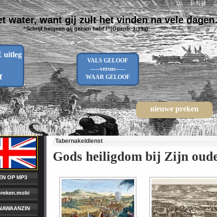
t water, want gij zult het vinden na vele dage
“Schrijf hetgeen gij gezien hebt !”(Openb. 1:19a)
uitleg
VALS GELOOF
-----versus-----
f
WAAR GELOOF
nieuwe preken
Tabernakeldienst
Gods heiligdom bij Zijn oud
EN OP MP3
/preken.mobi
AWAANZIN