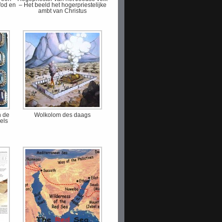
fod en
– Het beeld het hogerpriestelijke
ambt van Christus
n de
Wolkolom des daags
els