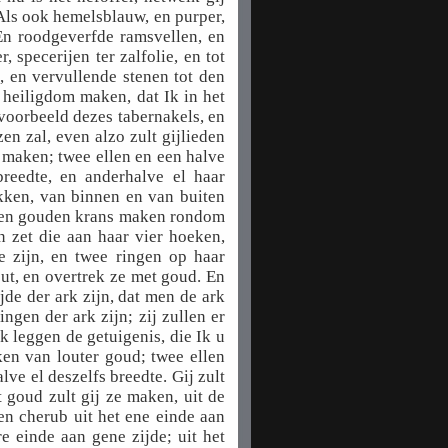
 Als ook hemelsblauw, en purper,
 En roodgeverfde ramsvellen, en
, specerijen ter zalfolie, en tot
, en vervullende stenen tot den
n heiligdom maken, dat Ik in het
voorbeeld dezes tabernakels, en
en zal, even alzo zult gijlieden
t maken; twee ellen en een halve
breedte, en anderhalve el haar
ekken, van binnen en van buiten
e een gouden krans maken rondom
n zet die aan haar vier hoeken,
e zijn, en twee ringen op haar
t, en overtrek ze met goud. En
jde der ark zijn, dat men de ark
gen der ark zijn; zij zullen er
k leggen de getuigenis, die Ik u
en van louter goud; twee ellen
lve el deszelfs breedte. Gij zult
goud zult gij ze maken, uit de
n cherub uit het ene einde aan
e einde aan gene zijde; uit het