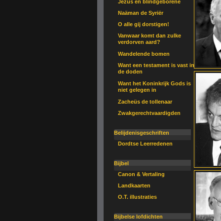
Jezus en blindgeborene
Naäman de Syriër
O alle gij dorstigen!
Vanwaar komt dan zulke
verdorven aard?
Wandelende bomen
Want een testament is vast in
de doden
Want het Koninkrijk Gods is
niet gelegen in
Zacheüs de tollenaar
Zwakgerechtvaardigden
Belijdenisgeschriften
Dordtse Leerredenen
Bijbel
Canon & Vertaling
Landkaarten
O.T. illustraties
Bijbelse lofdichten