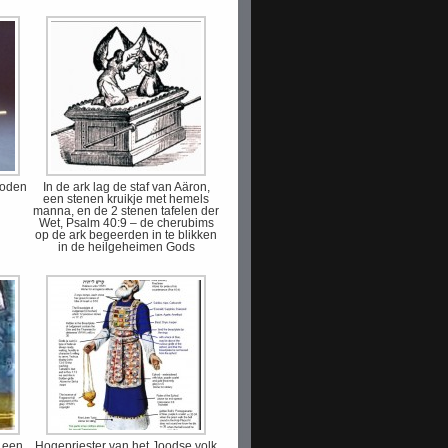
roden
In de ark lag de staf van Aäron,
een stenen kruikje met hemels
manna, en de 2 stenen tafelen der
Wet, Psalm 40:9 – de cherubims
op de ark begeerden in te blikken
in de heilgeheimen Gods
 een
Hogepriester van het Joodse volk