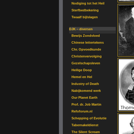
Nodiging tot het Heil
Sterfbedbekering
Twaalf bijlslagen
DJK – diversen
Bewijs Zondvloed
Chinese lettertekens
Chr. Opvoedkunde
Christenvervolging
Gezelschapsleven
Heilige Doop
Hemel en Hel
Industry of Death
Nabijkomend werk
Our Planet Earth
Prof. dr. Job Martin
Refoforum.nl
Schepping of Evolutie
Tabernakeldienst
The Silent Scream