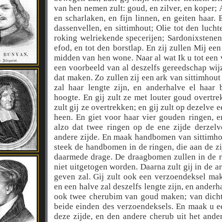
van hen nemen zult: goud, en zilver, en koper;
en scharlaken, en fijn linnen, en geiten haar.
dassenvellen, en sittimhout; Olie tot den luchter
roking welriekende specerijen; Sardonixstenen
efod, en tot den borstlap. En zij zullen Mij ee
midden van hen wone. Naar al wat Ik u tot een 
een voorbeeld van al deszelfs gereedschap wijz
dat maken. Zo zullen zij een ark van sittimhou
zal haar lengte zijn, en anderhalve el haar 
hoogte. En gij zult ze met louter goud overtr
zult gij ze overtrekken; en gij zult op dezelv
heen. En giet voor haar vier gouden ringen, e
alzo dat twee ringen op de ene zijde derzelv
andere zijde. En maak handbomen van sittimhou
steek de handbomen in de ringen, die aan de zi
daarmede drage. De draagbomen zullen in de rin
niet uitgetogen worden. Daarna zult gij in de ar
geven zal. Gij zult ook een verzoendeksel mak
en een halve zal deszelfs lengte zijn, en anderha
ook twee cherubim van goud maken; van dicht 
beide einden des verzoendeksels. En maak u ee
deze zijde, en den andere cherub uit het ander