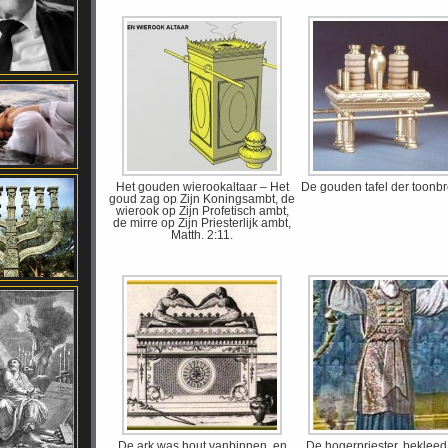
Het gouden wierookaltaar – Het
De gouden tafel der toonb
goud zag op Zijn Koningsambt, de
wierook op Zijn Profetisch ambt,
de mirre op Zijn Priesterlijk ambt,
Matth. 2:11.
De ark was hout vanbinnen, en
De hogerpriester, bekleed