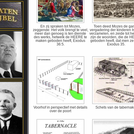
En zij spraken tot Mozes,
Toen deed Mozes de ga
zeggende: Het volk brengt te veel,
vergadering der kinderen I
meer dan genoeg is ten dienste
verzamelen, en zeide tot he
des werks, hetwelk de HEERE te
zijn de woorden, die de 
maken geboden heeft, Exodus
geboden heeft, dat men ze
36:5.
Exodus 35.
Voorhof in perspectief met details
Schets van de tabernak
over de poort