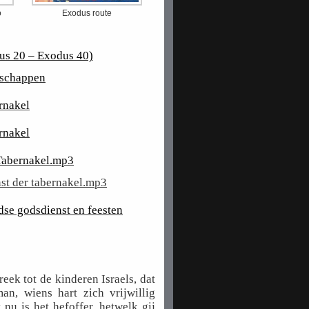
o
Exodus route
us 20 – Exodus 40)
dschappen
rnakel
rnakel
Tabernakel.mp3
nst der tabernakel.mp3
se godsdienst en feesten
ek tot de kinderen Israels, dat
an, wiens hart zich vrijwillig
 nu is het hefoffer, hetwelk gij