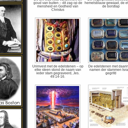
goud van buiten – dit zag op de
hemelsblauw gewaad, de e
mensheid en Godheid van
de borstlap
Christus
Urimvest met de edelstenen – op
De edelstenen met daari
elke steen stond de naam van
namen der stammen Isra
ieder stam gegraveerd, Jes.
gegrifd
49:14-16.