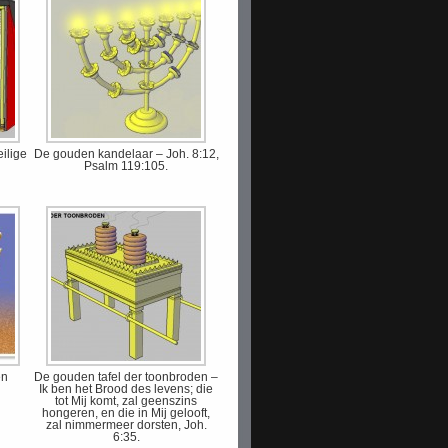
ilige
De gouden kandelaar – Joh. 8:12,
Psalm 119:105.
en
De gouden tafel der toonbroden –
Ik ben het Brood des levens; die
tot Mij komt, zal geenszins
hongeren, en die in Mij gelooft,
zal nimmermeer dorsten, Joh.
6:35.